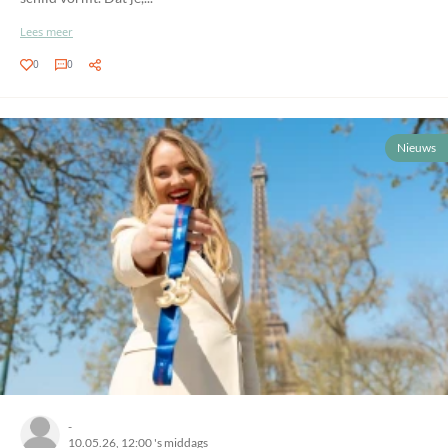
Lees meer
0
0
Nieuws
-
10.05.26, 12:00 's middags