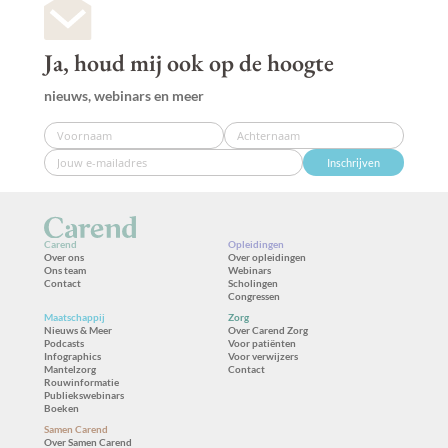
Ja, houd mij ook op de hoogte
nieuws, webinars en meer
Inschrijven
Carend
Opleidingen
Over ons
Over opleidingen
Ons team
Webinars
Contact
Scholingen
Congressen
Maatschappij
Zorg
Nieuws & Meer
Over Carend Zorg
Podcasts
Voor patiënten
Infographics
Voor verwijzers
Mantelzorg
Contact
Rouwinformatie
Publiekswebinars
Boeken
Samen Carend
Over Samen Carend