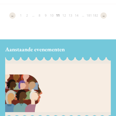
←
1
2
...
8
9
10
11
12
13
14
...
181
182
→
Aanstaande evenementen