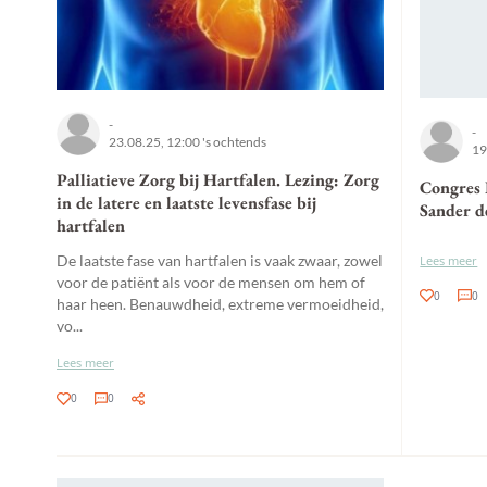
-
-
23.08.25, 12:00 's ochtends
19
Palliatieve Zorg bij Hartfalen. Lezing: Zorg
Congres 
in de latere en laatste levensfase bij
Sander d
hartfalen
De laatste fase van hartfalen is vaak zwaar, zowel
Lees meer
voor de patiënt als voor de mensen om hem of
0
0
haar heen. Benauwdheid, extreme vermoeidheid,
vo...
Lees meer
0
0