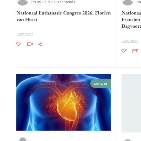
08.09.25, 9:31 's ochtends
08
Nationaal Euthanasie Congres 2026: Florien
Nationaa
van Heest
Fransien
Dagvoorz
Lees meer
Lees meer
0
0
0
0
congres
-