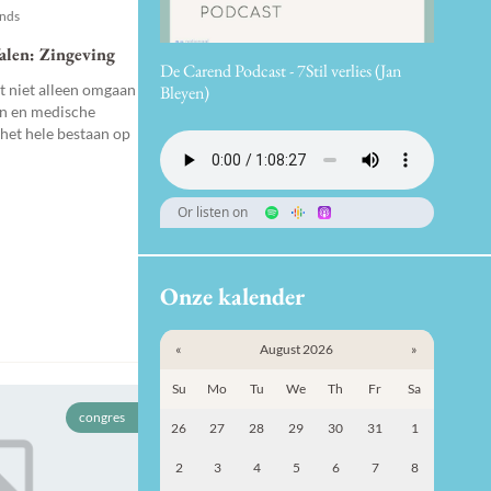
ends
falen: Zingeving
De Carend Podcast - 7Stil verlies (Jan
t niet alleen omgaan
Bleyen)
en en medische
het hele bestaan op
Or listen on
Onze kalender
«
August 2026
»
Su
Mo
Tu
We
Th
Fr
Sa
congres
26
27
28
29
30
31
1
2
3
4
5
6
7
8