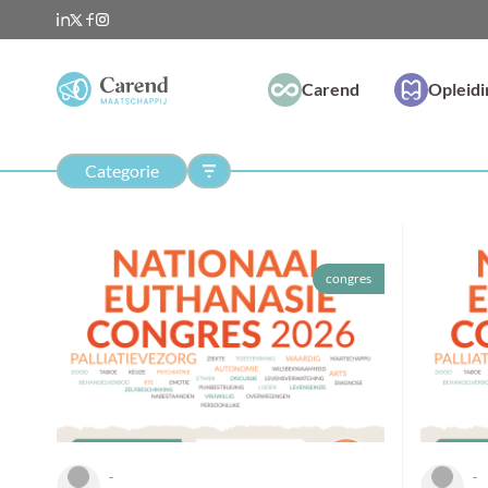
Carend
Opleid
Categorie
congres
-
-