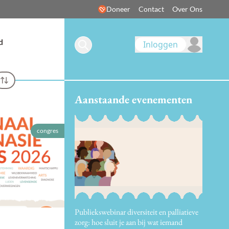
Doneer
Contact
Over Ons
d
Inloggen
Aanstaande evenementen
congres
Publiekswebinar diversiteit en palliatieve
zorg: hoe sluit je aan bij wat iemand