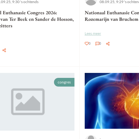
.09.25, 9:30 's ochtends
08.09.25, 9:29 's ochte
l Euthanasie Congres 2026:
Nationaal Euthanasie Con
 van Ter Beek en Sander de Hosson,
Rozemarijn van Bruchem
itters
Lees meer
0
0
congres
-