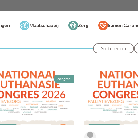
ingen
Maatschappij
Zorg
Samen Caren
Sorteren op
congres
-