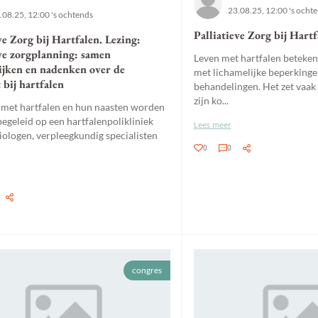
23.08.25, 12:00 's ocht
.08.25, 12:00 's ochtends
Palliatieve Zorg bij Hart
ve Zorg bij Hartfalen. Lezing:
ve zorgplanning: samen
Leven met hartfalen beteken
ijken en nadenken over de
met lichamelijke beperking
 bij hartfalen
behandelingen. Het zet vaak 
zijn ko...
 met hartfalen en hun naasten worden
begeleid op een hartfalenpolikliniek
Lees meer
iologen, verpleegkundig specialisten
0
0
congres