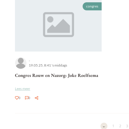
congres
-
19.05.25, 8:41 's middags
Congres Rouw en Nazorg: Joke Roelfsema
Lees meer
0
0
←
1
2
3