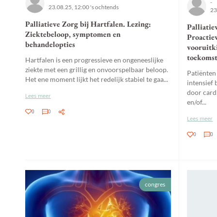
-
23.08.25, 12:00 's ochtends
23
Palliatieve Zorg bij Hartfalen. Lezing:
Palliatie
Ziektebeloop, symptomen en
Proactie
behandelopties
vooruitk
toekomst
Hartfalen is een progressieve en ongeneeslijke
ziekte met een grillig en onvoorspelbaar beloop.
Patiënten
Het ene moment lijkt het redelijk stabiel te gaa...
intensief 
door card
Lees meer
en/of...
0
0
Lees meer
0
0
congres