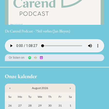
De Carend Podcast - 7Stil verlies (Jan Bleyen)
Or listen on
Onze kalender
«
August 2026
»
Su
Mo
Tu
We
Th
Fr
Sa
26
27
28
29
30
31
1