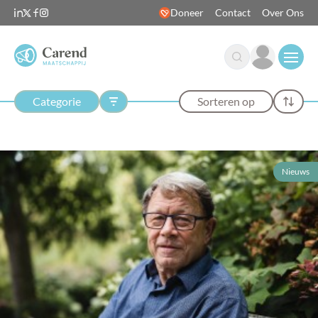
Doneer
Contact
Over Ons
Open
Categorie
Sorteren op
Nieuws