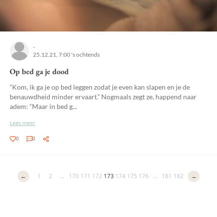
-
25.12.21, 7:00 's ochtends
Op bed ga je dood
“Kom, ik ga je op bed leggen zodat je even kan slapen en je de
benauwdheid minder ervaart.” Nogmaals zegt ze, happend naar
adem: “Maar in bed g...
Lees meer
0
0
←
1
2
...
170
171
172
173
174
175
176
...
181
182
→