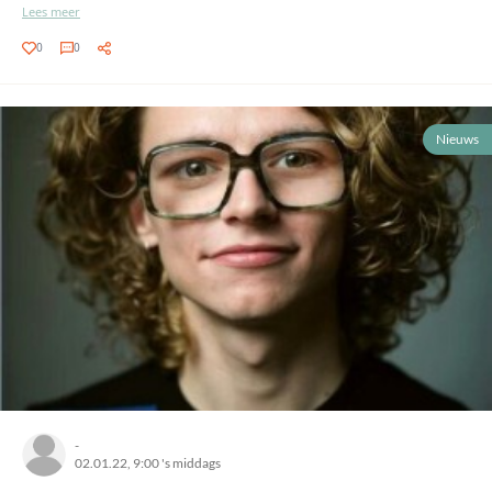
Lees meer
0
0
Nieuws
-
02.01.22, 9:00 's middags