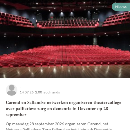
Nieuws
-
14.07.26, 2:00 's ochtends
Carend en Sallandse netwerken organiseren theatercollege
over palliatieve zorg en dementie in Deventer op 28
september
Op maandag 28 september 2026 organiseren Carend, het
Netwerk Palliatieve Zorg Salland en het Netwerk Dementie