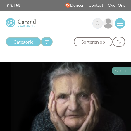
Doneer
Contact
Over Ons
Open
Categorie
Sorteren op
Column