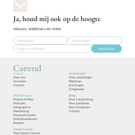
Ja, houd mij ook op de hoogte
nieuws, webinars en meer
Inschrijven
Carend
Opleidingen
Over ons
Over opleidingen
Ons team
Webinars
Contact
Scholingen
Congressen
Maatschappij
Zorg
Nieuws & Meer
Over Carend Zorg
Podcasts
Voor patiënten
Infographics
Voor verwijzers
Mantelzorg
Contact
Rouwinformatie
Publiekswebinars
Boeken
Samen Carend
Over Samen Carend