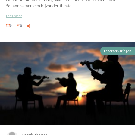
Salland samen een bijzonder theate...
Lees meer
0
0
Lezerservaringen
Lunarda Thomas