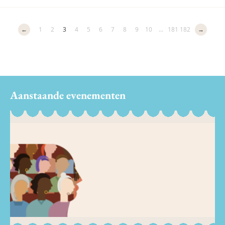
←
1
2
3
4
5
6
7
8
9
10
...
181
182
→
Aanstaande evenementen