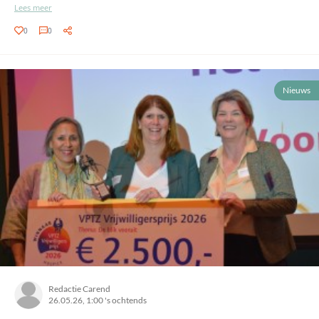
Lees meer
0
0
Nieuws
Redactie Carend
26.05.26, 1:00 's ochtends