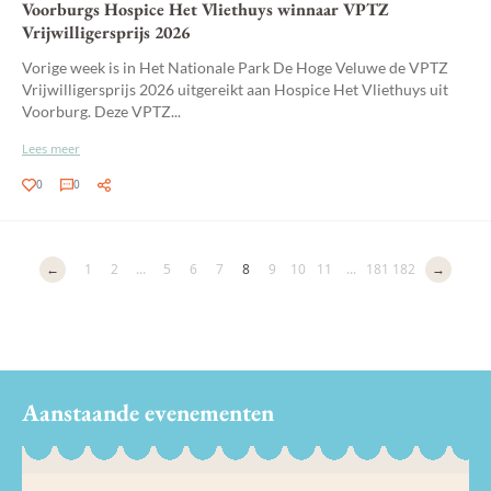
Voorburgs Hospice Het Vliethuys winnaar VPTZ
Vrijwilligersprijs 2026
Vorige week is in Het Nationale Park De Hoge Veluwe de VPTZ
Vrijwilligersprijs 2026 uitgereikt aan Hospice Het Vliethuys uit
Voorburg. Deze VPTZ...
Lees meer
0
0
←
1
2
...
5
6
7
8
9
10
11
...
181
182
→
Aanstaande evenementen