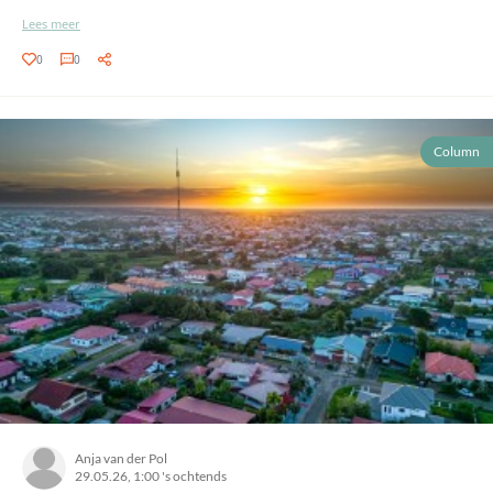
Lees meer
0
0
Column
Anja van der Pol
29.05.26, 1:00 's ochtends