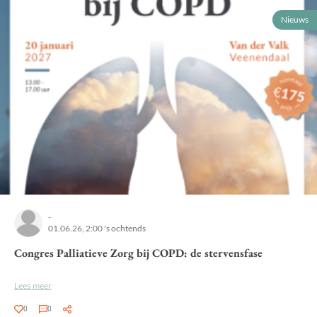
Nieuws
-
01.06.26, 2:00 's ochtends
Congres Palliatieve Zorg bij COPD: de stervensfase
Lees meer
0
0