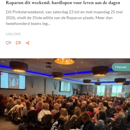
Roparun dit weekend: hardlopen voor leven aan de dagen
Dit Pinksterweekend, van zaterdag 23 tot en met maandag 25 mei
2026, vindt de 35ste editie van de Roparun plaats. Meer dan
tweehonderd teams leg...
Lees meer
0
0
Nieuws