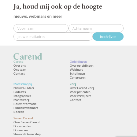
Ja, houd mij ook op de hoogte
nieuws, webinars en meer
Inschrijven
Carend
Opleidingen
Over ons
Over opleidingen
Ons team
Webinars
Contact
Scholingen
Congressen
Maatschappij
Zorg
Nieuws & Meer
Over Carend Zorg
Podcasts
Voor patiënten
Infographics
Voor verwijzers
Mantelzorg
Contact
Rouwinformatie
Publiekswebinars
Boeken
Samen Carend
Over Samen Carend
Documenten
Doneer nu
Steward Ownership