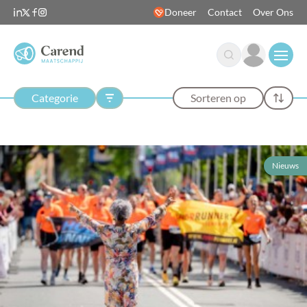
Doneer
Contact
Over Ons
Open
Categorie
Sorteren op
Nieuws