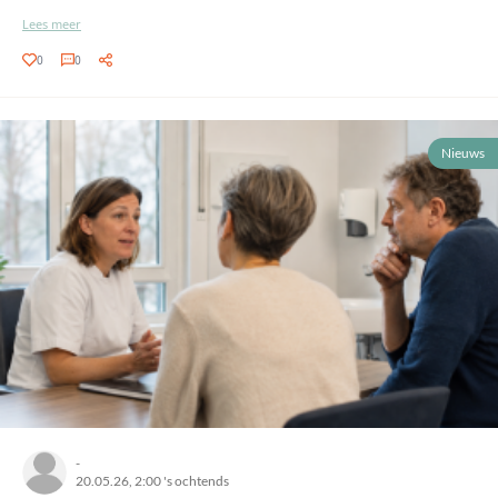
Lees meer
0
0
Nieuws
-
20.05.26, 2:00 's ochtends