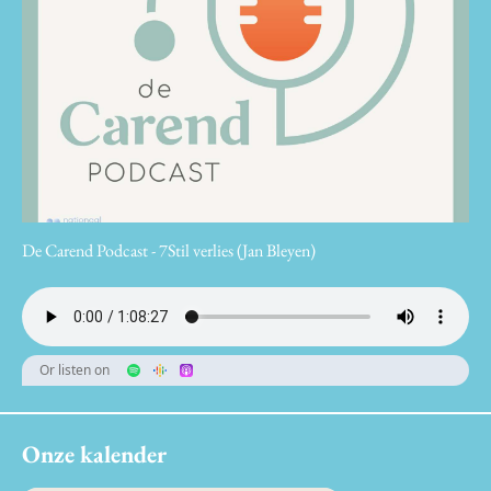
De Carend Podcast - 7Stil verlies (Jan Bleyen)
Or listen on
Onze kalender