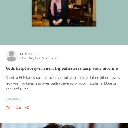
Jos Schuring
21.05.26, 1:00 's ochtends
Gids helpt zorgverleners bij palliatieve zorg voor moslims
Samira El Moussaoui, verpleegkundige, merkte dat er bij collega’s
nog weinig kennis is over palliatieve zorg voor moslims. Daarom
schreef zij ee...
Lees meer
0
0