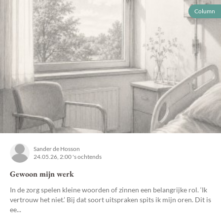
Column
Sander de Hosson
24.05.26, 2:00 's ochtends
Gewoon mijn werk
In de zorg spelen kleine woorden of zinnen een belangrijke rol. ‘Ik
vertrouw het niet.’ Bij dat soort uitspraken spits ik mijn oren. Dit is
ee...