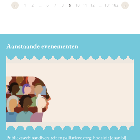
←
1
2
...
6
7
8
9
10
11
12
...
181
182
→
Aanstaande evenementen
Publiekswebinar diversiteit en palliatieve zorg: hoe sluit je aan bij