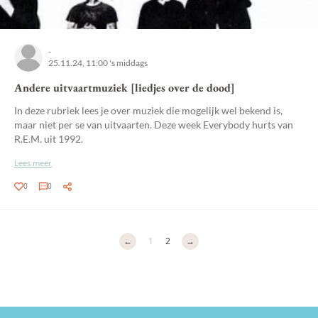
-
25.11.24, 11:00 's middags
Andere uitvaartmuziek [liedjes over de dood]
In deze rubriek lees je over muziek die mogelijk wel bekend is,
maar niet per se van uitvaarten. Deze week Everybody hurts van
R.E.M. uit 1992.
Lees meer
0
0
←
1
2
→