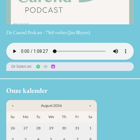
De Carend Podcast - 7Stil verlies (Jan Bleyen)
Or listen on
Onze kalender
«
August 2026
»
Su
Mo
Tu
We
Th
Fr
Sa
26
27
28
29
30
31
1
2
3
4
5
6
7
8