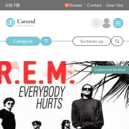
Doneer
Contact
Over Ons
Open
Categorie
Sorteren op
Liedjes over de dood