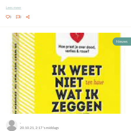
Lees meer
0
0
Nieuws
-
20.10.21, 2:17 's middags