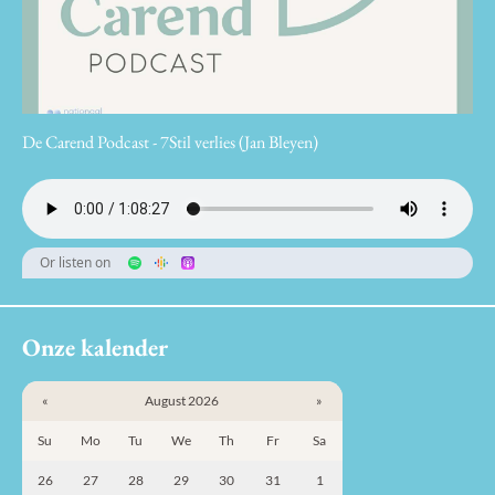
De Carend Podcast - 7Stil verlies (Jan Bleyen)
Or listen on
Onze kalender
«
August 2026
»
Su
Mo
Tu
We
Th
Fr
Sa
26
27
28
29
30
31
1