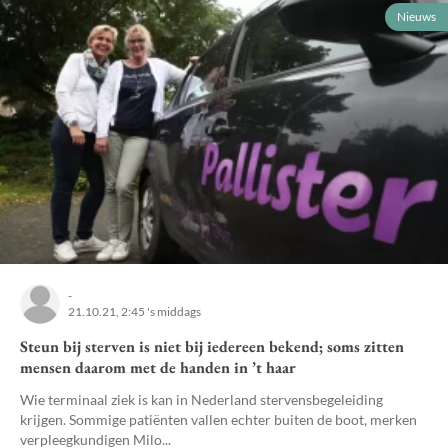
Nieuws
-
21.10.21, 2:45 's middags
Steun bij sterven is niet bij iedereen bekend; soms zitten
mensen daarom met de handen in ’t haar
Wie terminaal ziek is kan in Nederland stervensbegeleiding
krijgen. Sommige patiënten vallen echter buiten de boot, merken
verpleegkundigen Milo...