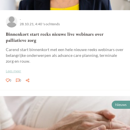
-
28.10.21, 4:40 's ochtends
Binnenkort start reeks nieuwe live webinars over
palliatieve zorg
Carend start binnenkort met een hele nieuwe reeks webinars over
belangrijke onderwerpen als advance care planning, terminale
zorg en rouw.
Lees meer
0
0
Nieuws