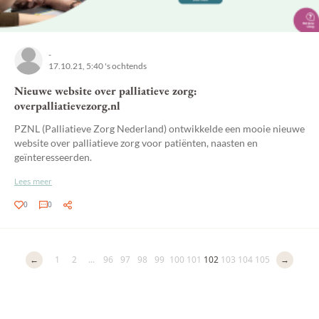
-
17.10.21, 5:40 's ochtends
Nieuwe website over palliatieve zorg:
overpalliatievezorg.nl
PZNL (Palliatieve Zorg Nederland) ontwikkelde een mooie nieuwe
website over palliatieve zorg voor patiënten, naasten en
geïnteresseerden.
Lees meer
0
0
←
1
2
...
96
97
98
99
100
101
102
103
104
105
→