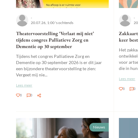
-
-
20.07.26, 1:00 's ochtends
20
Theatervoorstelling ‘Verlaat mij niet’
Zakkaartj
tijdens congres Palliatieve Zorg en
keer bes
Dementie op 30 september
Het zakkaa
ontwikkel
Tijdens het congres Palliatieve Zorg en
voor arts
Dementie op 30 september 2026 is er dit jaar
die in hun
een bijzondere theatervoorstelling te zien:
Vergeet mij nie...
Lees meer
Lees meer
0
0
0
0
Nieuws