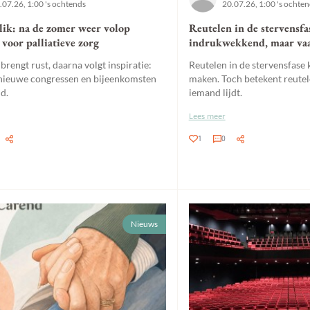
.07.26, 1:00 's ochtends
20.07.26, 1:00 's ochte
lik: na de zomer weer volop
Reutelen in de stervensfa
voor palliatieve zorg
indrukwekkend, maar va
rengt rust, daarna volgt inspiratie:
Reutelen in de stervensfase 
 nieuwe congressen en bijeenkomsten
maken. Toch betekent reutel
d.
iemand lijdt.
Lees meer
1
0
Nieuws