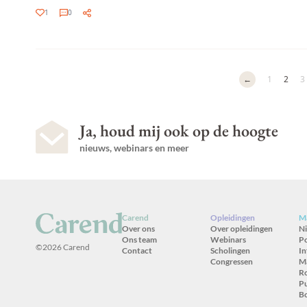
1
0
←
1
2
3
Ja, houd mij ook op de hoogte
nieuws, webinars en meer
Carend
Opleidingen
Ma
Over ons
Over opleidingen
N
Ons team
Webinars
P
©2026 Carend
Contact
Scholingen
In
Congressen
M
R
Pu
B