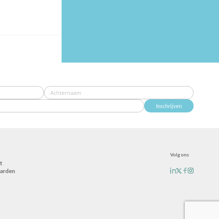
Inschrijven
Volg ons
t
arden