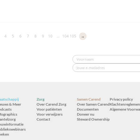
4
5
6
7
8
9
10
...
104
105
→
atschappij
Zorg
Samen Carend
Privacy policy
ieuws & Meer
Over Carend Zorg
Over Samen Carend
Klachtenreglemen
odcasts
Voor patiënten
Documenten
Algemene Voorwa
fographics
Voor verwijzers
Doneer nu
antelzorg
Contact
Steward Ownership
ouwinformatie
bliekswebinars
oeken