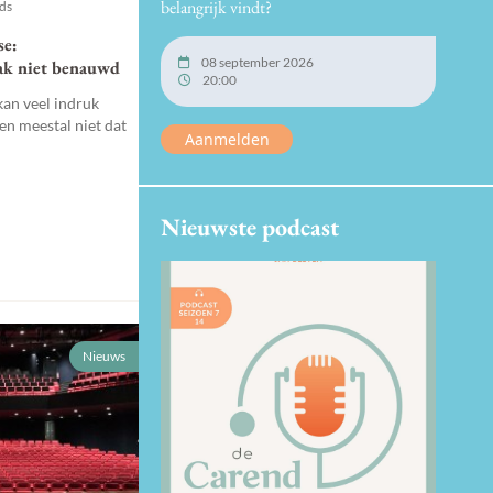
belangrijk vindt?
nds
se:
08 september 2026
ak niet benauwd
20:00
kan veel indruk
en meestal niet dat
Aanmelden
Nieuwste podcast
Nieuws