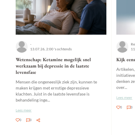
-
Re
13.07.26, 2:00 's ochtends
11
Wetenschap: Ketamine mogelijk snel
Kijk eens
werkzaam bij depressie in de laatste
Artikelen,
levensfase
initiatiev
denken ze
Mensen die ongeneeslijk ziek zijn, kunnen te
over...
maken krijgen met ernstige depressieve
klachten. Juist in de laatste levensfase is
Lees meer
behandeling inge...
0
0
Lees meer
0
0