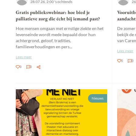
28.07.26, 2:00 's ochtends
26
Gratis publiekswebinar: hoe bied je
Vooruitb
palliatieve zorg die écht bij iemand past?
aandacht 
Hoe mensen omgaan met ernstige ziekte en het
De zomer b
levenseinde wordt mede bepaald door hun
bekijk de
achtergrond, geloof, tradities,
van Caren
familieverhoudingen en pers...
Lees meer
Lees meer
0
0
0
0
Nieuws