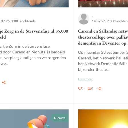
-
.07.26, 1:00 's ochtends
14.07.26, 2:00 's ochte
e Zorg in de Stervensfase al 35.000
Carend en Sallandse netw
teld
theatercollege over pallia
dementie in Deventer op
rtje Zorg in de Stervensfase,
d door Carend en Monuta, is bedoeld
Op maandag 28 september 2
en, verpleegkundigen en verzorgenden
Carend, het Netwerk Palliat
 we...
het Netwerk Dementie Sall
bijzonder theate...
Lees meer
0
0
Nieuws