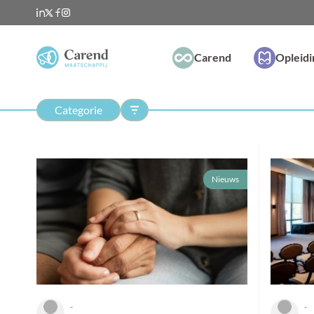
Carend
Opleid
Categorie
Nieuws
-
-