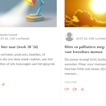
dactie Carend
-
.07.26, 1:00 's ochtends
10.07.26, 2:00 's ochte
 hier naar (week 28 '26)
Hitte en palliatieve zorg:
voor kwetsbare mensen
 verhalen, podcasts, beelden, of
en die ons deze week raakten, aan het
De zomer brengt licht, buite
tten of iets toevoegen aan het gesprek
avonden. Maar voor mensen i
fase kan hitte ook zwaar zijn
mensen...
Lees meer
0
0