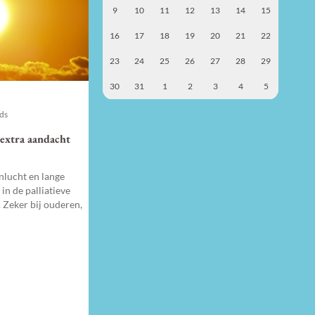
9
10
11
12
13
14
15
16
17
18
19
20
21
22
23
24
25
26
27
28
29
30
31
1
2
3
4
5
nds
 extra aandacht
nlucht en lange
n de palliatieve
. Zeker bij ouderen,