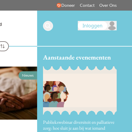
Doneer
Contact
Over Ons
d
Inloggen
Aanstaande evenementen
Nieuws
Publiekswebinar diversiteit en palliatieve
zorg: hoe sluit je aan bij wat iemand