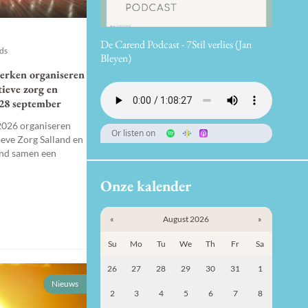
De Carend Podcast - 7Stil verlies (Jan
nds
Bleyen)
erken organiseren
tieve zorg en
 28 september
026 organiseren
Or listen on
ieve Zorg Salland en
and samen een
Onze kalender
«
August 2026
»
Su
Mo
Tu
We
Th
Fr
Sa
26
27
28
29
30
31
1
Nieuws
2
3
4
5
6
7
8