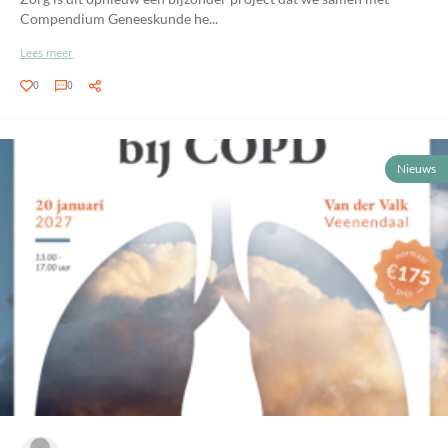
Compendium Geneeskunde he...
Lees meer
0
0
Nieuws
-