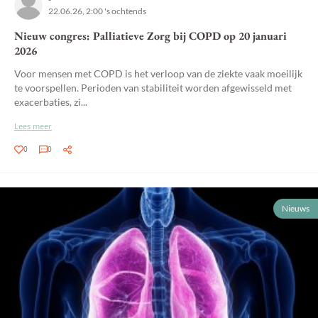
22.06.26, 2:00 's ochtends
Nieuw congres: Palliatieve Zorg bij COPD op 20 januari
2026
Voor mensen met COPD is het verloop van de ziekte vaak moeilijk
te voorspellen. Perioden van stabiliteit worden afgewisseld met
exacerbaties, zi...
Lees meer
0
0
Nieuws