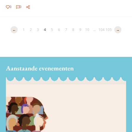
0
0
←
1
2
3
4
5
6
7
8
9
10
...
104
105
→
Aanstaande evenementen