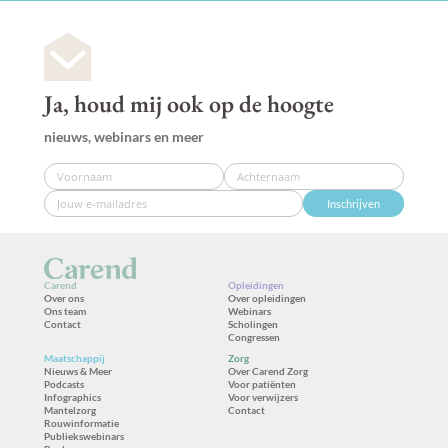
Ja, houd mij ook op de hoogte
nieuws, webinars en meer
Inschrijven
Carend
Opleidingen
Over ons
Over opleidingen
Ons team
Webinars
Contact
Scholingen
Congressen
Maatschappij
Zorg
Nieuws & Meer
Over Carend Zorg
Podcasts
Voor patiënten
Infographics
Voor verwijzers
Mantelzorg
Contact
Rouwinformatie
Publiekswebinars