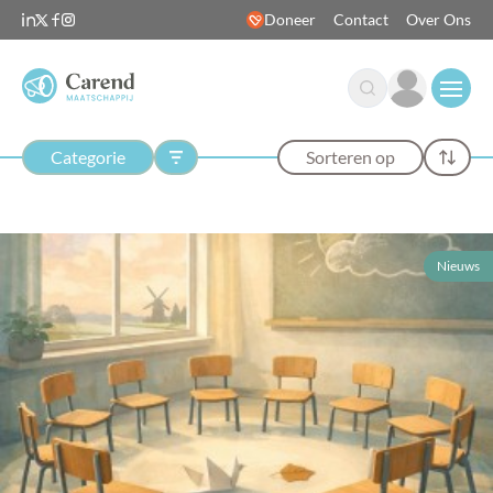
Doneer
Contact
Over Ons
Open
Categorie
Sorteren op
Nieuws