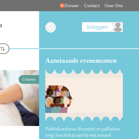
Doneer
Contact
Over Ons
d
Inloggen
Aanstaande evenementen
Column
Publiekswebinar diversiteit en palliatieve
zorg: hoe sluit je aan bij wat iemand