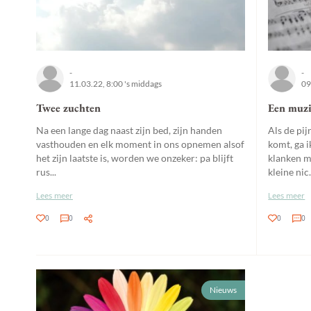
-
-
11.03.22, 8:00 's middags
09
Twee zuchten
Een muzi
Na een lange dag naast zijn bed, zijn handen
Als de pi
vasthouden en elk moment in ons opnemen alsof
komt, ga i
het zijn laatste is, worden we onzeker: pa blijft
klanken m
rus...
kleine nic.
Lees meer
Lees meer
0
0
0
0
Nieuws