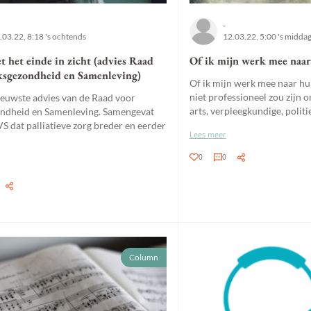
-
.03.22, 8:18 's ochtends
12.03.22, 5:00 's midda
t het einde in zicht (advies Raad
Of ik mijn werk mee naar
ksgezondheid en Samenleving)
Of ik mijn werk mee naar hu
niet professioneel zou zijn o
nieuwste advies van de Raad voor
arts, verpleegkundige, politi
ndheid en Samenleving. Samengevat
VS dat palliatieve zorg breder en eerder
Lees meer
0
0
Column