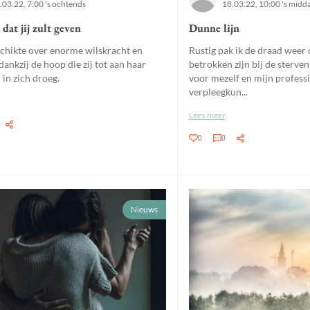
.03.22, 7:00 's ochtends
18.03.22, 10:00 's midd
 dat jij zult geven
Dunne lijn
schikte over enorme wilskracht en
Rustig pak ik de draad weer 
dankzij de hoop die zij tot aan haar
betrokken zijn bij de sterven
 in zich droeg.
voor mezelf en mijn professi
verpleegkun...
Lees meer
0
0
Nieuws