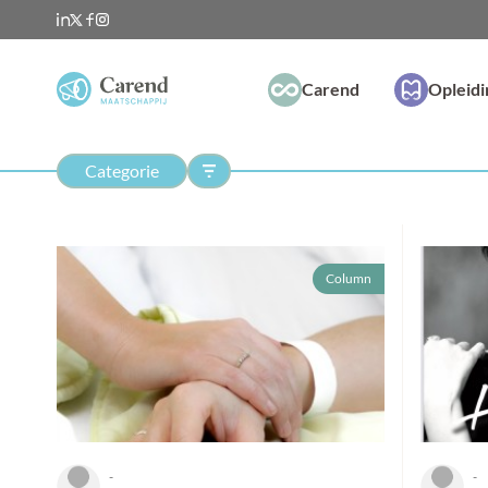
Carend
Opleid
Categorie
Column
-
-