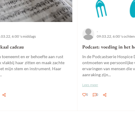
-
.03.22, 6:00 's middags
09.03.22, 6:00 's ochte
kaal cadeau
Podcast: voeding in het h
jn toeneemt en er behoefte aan rust
In de Podcastserie Hospice
k vlakbij haar zitten en maak zachte
ontmoeten we persoonlijke 
et mijn stem en instrument. Haar
ervaringen van mensen die vi
..
aanraking zijn...
Lees meer
0
0