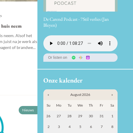
gs
De Carend Podcast - 7Stil verlies (Jan
Bleyen)
 huis neem
is neem. Alsof het
m juist na je werk als
eagent of brandwe...
Or listen on
Onze kalender
«
August 2026
»
Su
Mo
Tu
We
Th
Fr
Sa
Nieuws
26
27
28
29
30
31
1
2
3
4
5
6
7
8