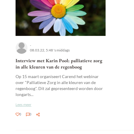
-
08.03.22, 5:48 's middags
Interview met Karin Pool: palliatieve zorg
in alle kleuren van de regenboog
Op 15 maart organiseert Carend het webinar
over "Palliatieve Zorg in alle kleuren van de
regenboog". Dit zal gepresenteerd worden door
longarts...
Lees meer
0
0