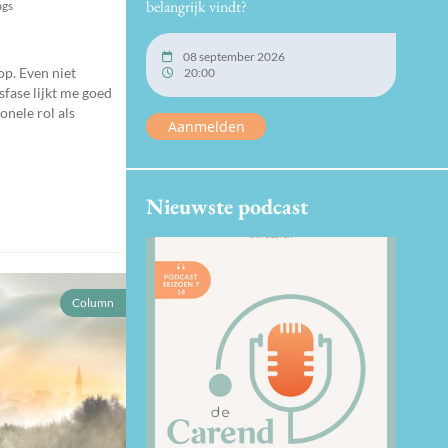
belangrijk vindt?
ags
08 september 2026
op. Even niet
20:00
sfase lijkt me goed
onele rol als
Aanmelden
Nieuwste podcast
Column