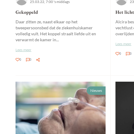
25.03.22, 7:00 's middags
23
Gekoppeld
Het licht
Daar zitten ze, naast elkaar op het
Alcira be
tweepersoonsbed dat de ziekenhuiskamer
vechtlust 
volledig vult. Het koppel straalt liefde uit en
overlijden
verwarmt de kamer in...
Lees meer
Lees meer
0
0
0
0
Nieuws