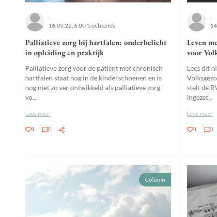
-
-
16.03.22, 6:00 's ochtends
14
Palliatieve zorg bij hartfalen: onderbelicht
Leven me
in opleiding en praktijk
voor Vol
Palliatieve zorg voor de patiënt met chronisch
Lees dit 
hartfalen staat nog in de kinderschoenen en is
Volksgezo
nog niet zo ver ontwikkeld als palliatieve zorg
stelt de R
vo...
ingezet...
Lees meer
Lees meer
0
0
0
0
Column