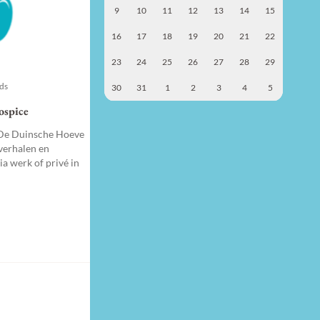
9
10
11
12
13
14
15
16
17
18
19
20
21
22
23
24
25
26
27
28
29
nds
30
31
1
2
3
4
5
ospice
 De Duinsche Hoeve
verhalen en
a werk of privé in