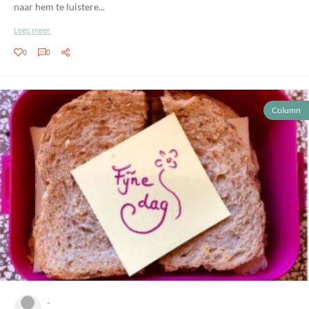
naar hem te luistere...
Lees meer
0
0
Column
-