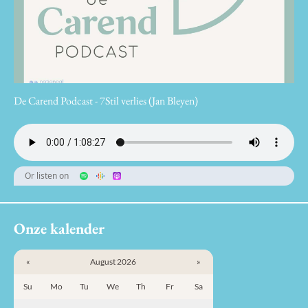
De Carend Podcast - 7Stil verlies (Jan Bleyen)
Or listen on
Onze kalender
«
August 2026
»
Su
Mo
Tu
We
Th
Fr
Sa