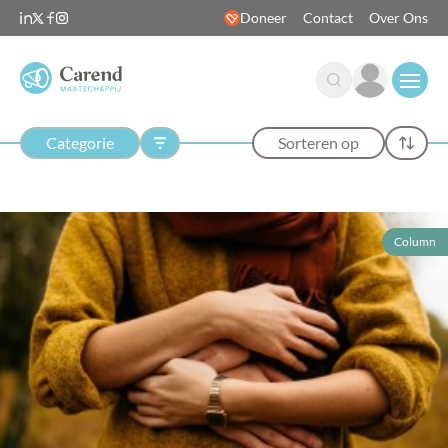
Doneer
Contact
Over Ons
Open
Categorie
Sorteren op
Column