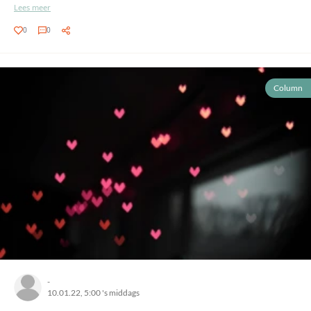
Lees meer
0
0
Column
-
10.01.22, 5:00 's middags