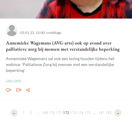
-
03.01.22, 12:00 's middags
Annemieke Wagemans (AVG-arts) ook op avond over
palliatieve zorg bij mensen met verstandelijke beperking
Annemieke Wagemans zal ook een lezing houden tijdens het
webinar 'Palliatieve Zorg bij mensen met een verstandelijke
beperking'
Lees meer
0
0
←
1
2
...
169
170
171
172
173
174
175
...
181
182
→