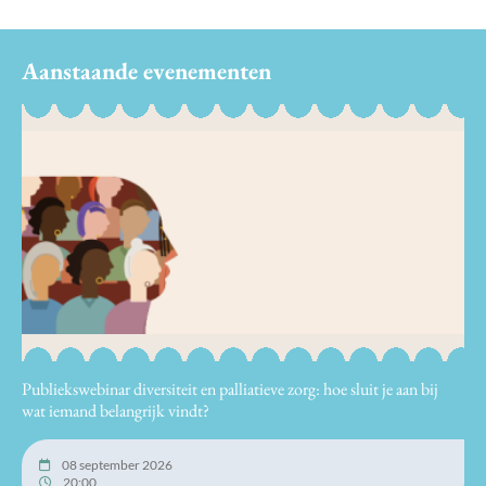
Aanstaande evenementen
Publiekswebinar diversiteit en palliatieve zorg: hoe sluit je aan bij
wat iemand belangrijk vindt?
08 september 2026
20:00