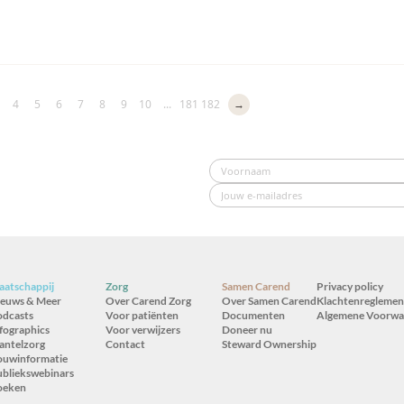
4
5
6
7
8
9
10
...
181
182
→
atschappij
Zorg
Samen Carend
Privacy policy
ieuws & Meer
Over Carend Zorg
Over Samen Carend
Klachtenreglemen
odcasts
Voor patiënten
Documenten
Algemene Voorwa
fographics
Voor verwijzers
Doneer nu
antelzorg
Contact
Steward Ownership
ouwinformatie
bliekswebinars
oeken