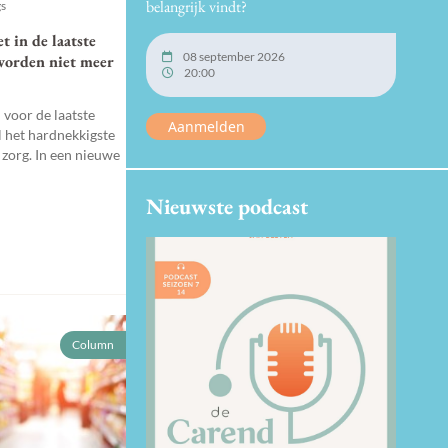
belangrijk vindt?
gs
t in de laatste
08 september 2026
worden niet meer
20:00
h voor de laatste
Aanmelden
l het hardnekkigste
 zorg. In een nieuwe
Nieuwste podcast
Column