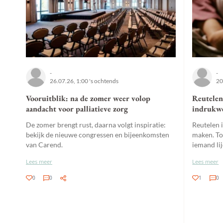
-
-
26.07.26, 1:00 's ochtends
20
Vooruitblik: na de zomer weer volop
Reutelen 
aandacht voor palliatieve zorg
indrukwe
De zomer brengt rust, daarna volgt inspiratie:
Reutelen i
bekijk de nieuwe congressen en bijeenkomsten
maken. To
van Carend.
iemand lij
Lees meer
Lees meer
0
0
1
0