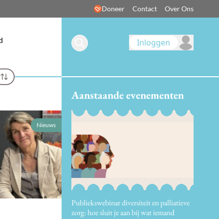
Doneer
Contact
Over Ons
d
Inloggen
Aanstaande evenementen
Nieuws
Publiekswebinar diversiteit en palliatieve
zorg: hoe sluit je aan bij wat iemand