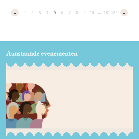
←
1
2
3
4
5
6
7
8
9
10
...
181
182
→
Aanstaande evenementen