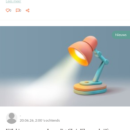
Lees meer
0
0
Nieuws
-
20.06.26, 2:00 's ochtends