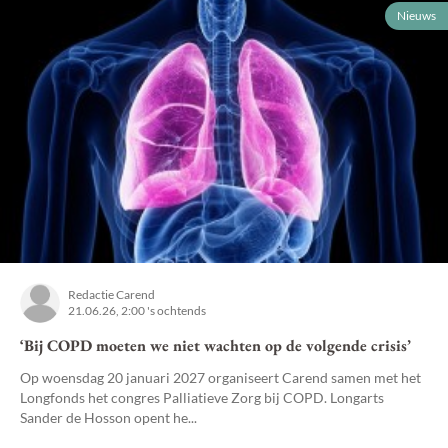
Nieuws
Redactie Carend
21.06.26, 2:00 's ochtends
‘Bij COPD moeten we niet wachten op de volgende crisis’
Op woensdag 20 januari 2027 organiseert Carend samen met het
Longfonds het congres Palliatieve Zorg bij COPD. Longarts
Sander de Hosson opent he...