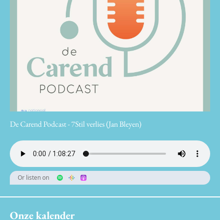
De Carend Podcast - 7Stil verlies (Jan Bleyen)
Or listen on
Onze kalender