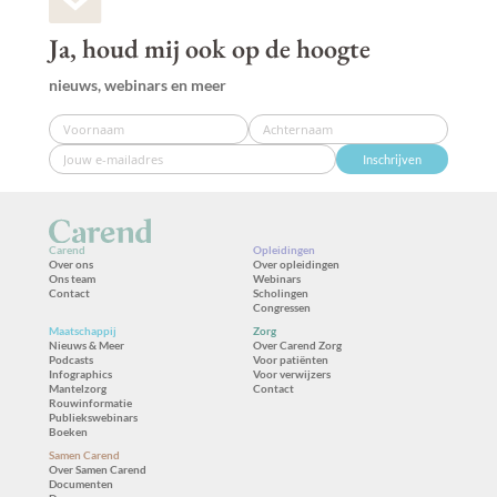
Ja, houd mij ook op de hoogte
nieuws, webinars en meer
Inschrijven
Carend
Opleidingen
Over ons
Over opleidingen
Ons team
Webinars
Contact
Scholingen
Congressen
Maatschappij
Zorg
Nieuws & Meer
Over Carend Zorg
Podcasts
Voor patiënten
Infographics
Voor verwijzers
Mantelzorg
Contact
Rouwinformatie
Publiekswebinars
Boeken
Samen Carend
Over Samen Carend
Documenten