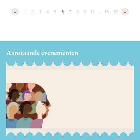
←
1
2
3
4
5
6
7
8
9
10
...
181
182
→
Aanstaande evenementen