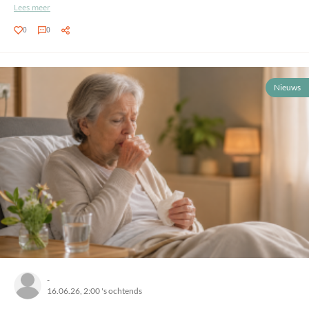
Lees meer
0
0
Nieuws
-
16.06.26, 2:00 's ochtends