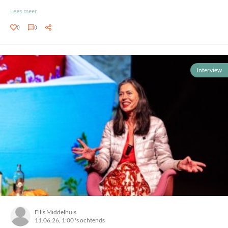
Lees meer
0
0
Interview
Ellis Middelhuis
11.06.26, 1:00 's ochtends