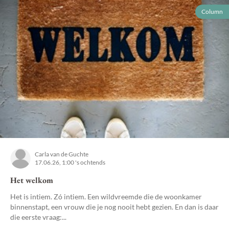
Column
Carla van de Guchte
17.06.26, 1:00 's ochtends
Het welkom
Het is intiem. Zó intiem. Een wildvreemde die de woonkamer
binnenstapt, een vrouw die je nog nooit hebt gezien. En dan is daar
die eerste vraag:...