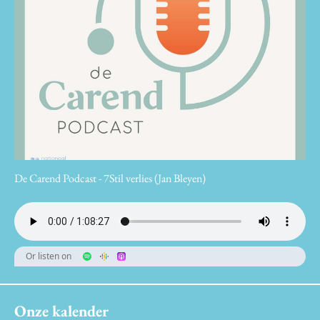
De Carend Podcast - 7Stil verlies (Jan Bleyen)
Or listen on
Onze kalender