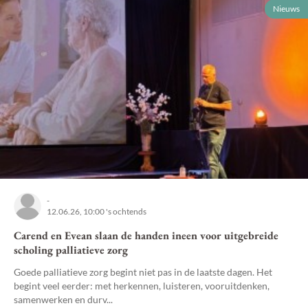
Nieuws
-
12.06.26, 10:00 's ochtends
Carend en Evean slaan de handen ineen voor uitgebreide
scholing palliatieve zorg
Goede palliatieve zorg begint niet pas in de laatste dagen. Het
begint veel eerder: met herkennen, luisteren, vooruitdenken,
samenwerken en durv...