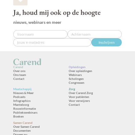
Ja, houd mij ook op de hoogte
nieuws, webinars en meer
Inschrijven
Carend
Opleidingen
Over ons
Over opleidingen
Ons team
Webinars
Contact
Scholingen
Congressen
Maatschappij
Zorg
Nieuws & Meer
Over Carend Zorg
Podcasts
Voor patiënten
Infographics
Voor verwijzers
Mantelzorg
Contact
Rouwinformatie
Publiekswebinars
Boeken
Samen Carend
Over Samen Carend
Documenten
Doneer nu