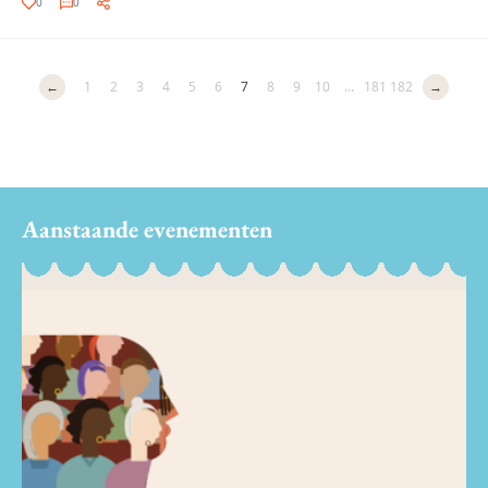
0
0
←
1
2
3
4
5
6
7
8
9
10
...
181
182
→
Aanstaande evenementen