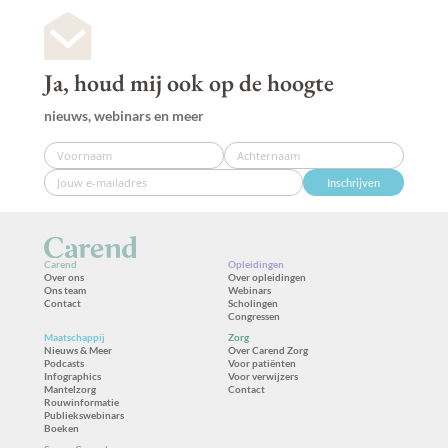
Ja, houd mij ook op de hoogte
nieuws, webinars en meer
Inschrijven
Carend
Opleidingen
Over ons
Over opleidingen
Ons team
Webinars
Contact
Scholingen
Congressen
Maatschappij
Zorg
Nieuws & Meer
Over Carend Zorg
Podcasts
Voor patiënten
Infographics
Voor verwijzers
Mantelzorg
Contact
Rouwinformatie
Publiekswebinars
Boeken