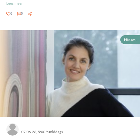
Lees meer
0
0
Nieuws
-
07.06.26, 5:00 's middags