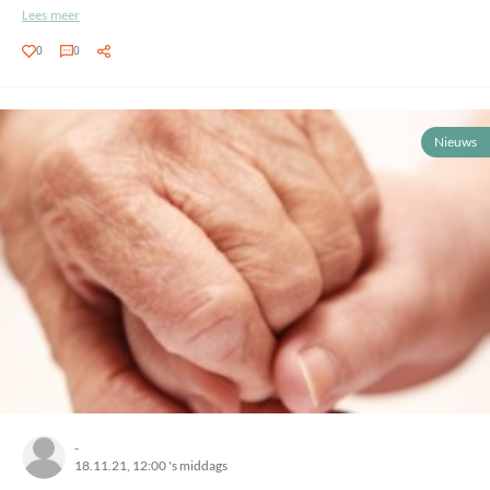
Lees meer
0
0
Nieuws
-
18.11.21, 12:00 's middags