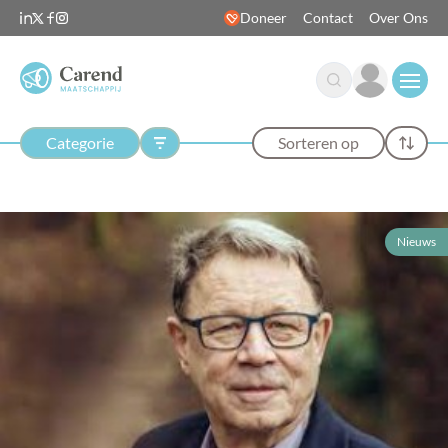
Doneer
Contact
Over Ons
Open
Categorie
Sorteren op
Nieuws