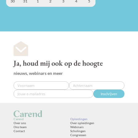
30
31
1
2
3
4
5
Ja, houd mij ook op de hoogte
nieuws, webinars en meer
Inschrijven
Carend
Opleidingen
Over ons
Over opleidingen
Ons team
Webinars
Contact
Scholingen
Congressen