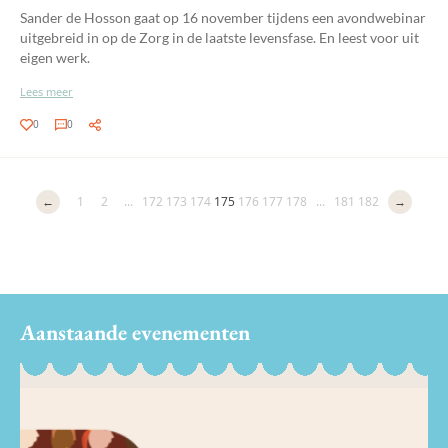
Sander de Hosson gaat op 16 november tijdens een avondwebinar
uitgebreid in op de Zorg in de laatste levensfase. En leest voor uit
eigen werk.
Lees meer
0
0
←
1
2
...
172
173
174
175
176
177
178
...
181
182
→
Aanstaande evenementen