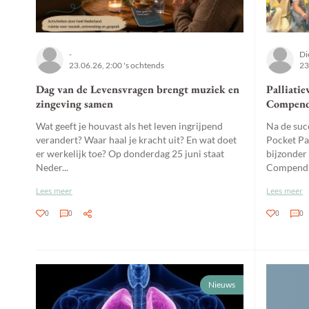
-
Di
23.06.26, 2:00 's ochtends
23
Dag van de Levensvragen brengt muziek en
Palliatie
zingeving samen
Compend
Wat geeft je houvast als het leven ingrijpend
Na de suc
verandert? Waar haal je kracht uit? En wat doet
Pocket Pal
er werkelijk toe? Op donderdag 25 juni staat
bijzonder
Neder...
Compendi
Lees meer
Lees meer
0
0
0
0
Nieuws