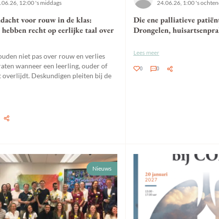
.06.26, 12:00 's middags
24.06.26, 1:00 's ochte
dacht voor rouw in de klas:
Die ene palliatieve patiën
 hebben recht op eerlijke taal over
Drongelen, huisartsenpr
Lees meer
ouden niet pas over rouw en verlies
aten wanneer een leerling, ouder of
0
0
 overlijdt. Deskundigen pleiten bij de
Nieuws