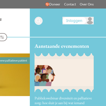
Doneer
Contact
Over Ons
d
Inloggen
Aanstaande evenementen
 ene palliatieve patiënt
Publiekswebinar diversiteit en palliatieve
zorg: hoe sluit je aan bij wat iemand