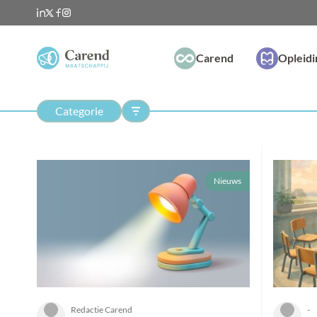
Carend
Opleid
Categorie
Nieuws
Redactie Carend
-