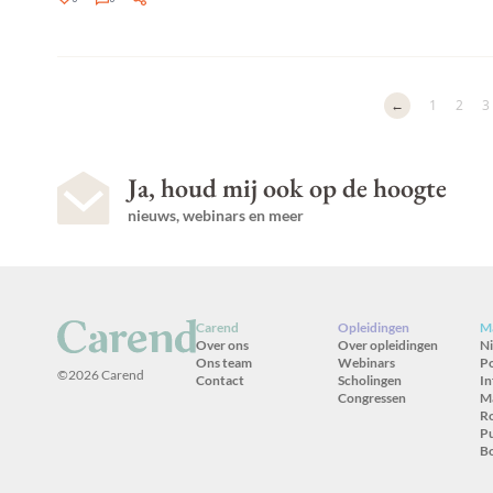
←
1
2
3
Ja, houd mij ook op de hoogte
nieuws, webinars en meer
Carend
Opleidingen
Ma
Over ons
Over opleidingen
N
Ons team
Webinars
P
©2026 Carend
Contact
Scholingen
In
Congressen
M
R
Pu
B