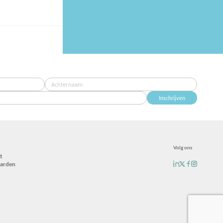
Inschrijven
Volg ons
t
arden