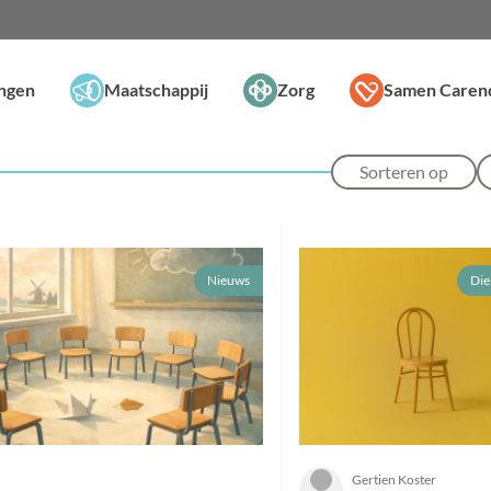
ingen
Maatschappij
Zorg
Samen Caren
Sorteren op
Nieuws
Die
Gertien Koster