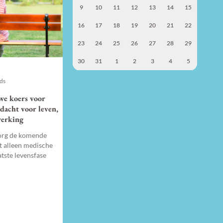
9
10
11
12
13
14
15
16
17
18
19
20
21
22
23
24
25
26
27
28
29
30
31
1
2
3
4
5
nds
we koers voor
ndacht voor leven,
werking
zorg de komende
t alleen medische
atste levensfase