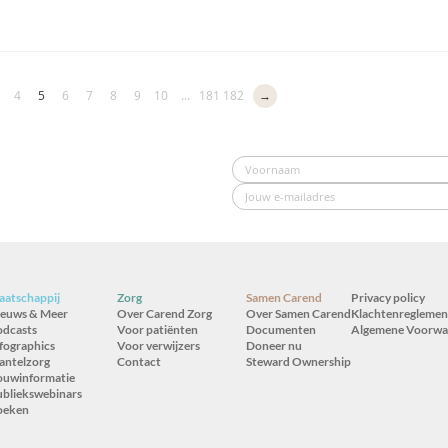
4
5
6
7
8
9
10
...
181
182
→
atschappij
Zorg
Samen Carend
Privacy policy
ieuws & Meer
Over Carend Zorg
Over Samen Carend
Klachtenreglemen
odcasts
Voor patiënten
Documenten
Algemene Voorwa
fographics
Voor verwijzers
Doneer nu
antelzorg
Contact
Steward Ownership
ouwinformatie
bliekswebinars
oeken