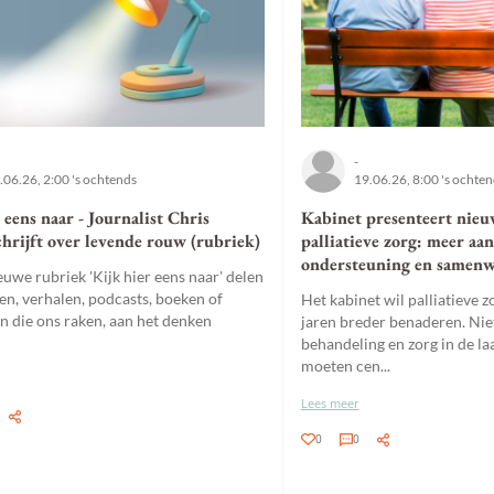
-
.06.26, 2:00 's ochtends
19.06.26, 8:00 's ochte
 eens naar - Journalist Chris
Kabinet presenteert nieu
hrijft over levende rouw (rubriek)
palliatieve zorg: meer aa
ondersteuning en samen
euwe rubriek 'Kijk hier eens naar' delen
en, verhalen, podcasts, boeken of
Het kabinet wil palliatieve 
en die ons raken, aan het denken
jaren breder benaderen. Nie
behandeling en zorg in de la
moeten cen...
Lees meer
0
0