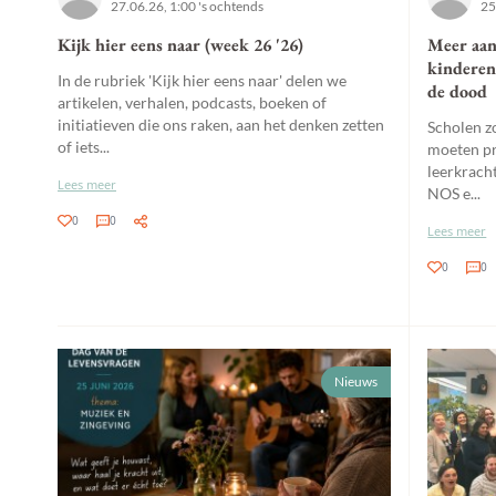
27.06.26, 1:00 's ochtends
25
Kijk hier eens naar (week 26 '26)
Meer aan
kinderen
In de rubriek 'Kijk hier eens naar' delen we
de dood
artikelen, verhalen, podcasts, boeken of
initiatieven die ons raken, aan het denken zetten
Scholen z
of iets...
moeten pr
leerkracht
Lees meer
NOS e...
0
0
Lees meer
0
0
Nieuws