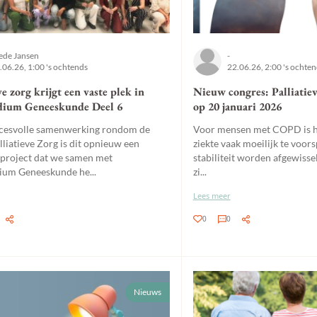
ede Jansen
-
.06.26, 1:00 's ochtends
22.06.26, 2:00 's ochte
ve zorg krijgt een vaste plek in
Nieuw congres: Palliatie
ium Geneeskunde Deel 6
op 20 januari 2026
cesvolle samenwerking rondom de
Voor mensen met COPD is he
liatieve Zorg is dit opnieuw een
ziekte vaak moeilijk te voor
 project dat we samen met
stabiliteit worden afgewisse
um Geneeskunde he...
zi...
Lees meer
0
0
Nieuws