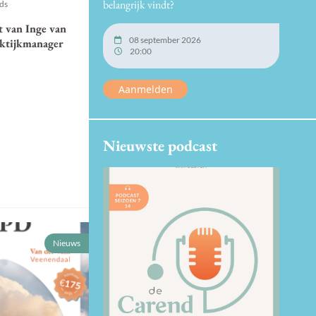
belangrijk vindt?
nds
t van Inge van
08 september 2026
aktijkmanager
20:00
Aanmelden
Nieuwste podcast
Nieuws