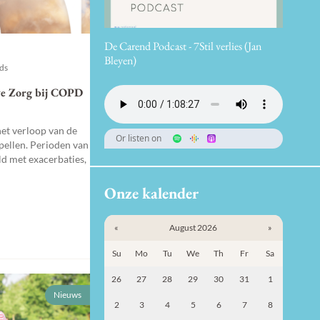
De Carend Podcast - 7Stil verlies (Jan
Bleyen)
nds
ve Zorg bij COPD
t verloop van de
Or listen on
spellen. Perioden van
ld met exacerbaties,
Onze kalender
«
August 2026
»
Su
Mo
Tu
We
Th
Fr
Sa
26
27
28
29
30
31
1
Nieuws
2
3
4
5
6
7
8