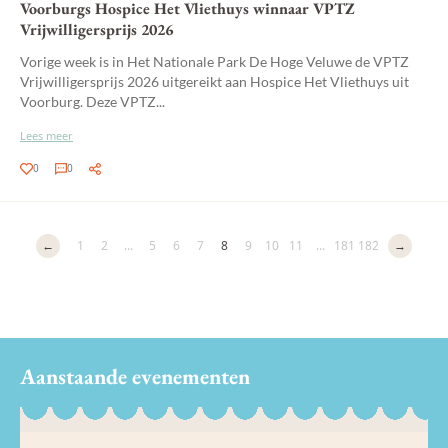
Voorburgs Hospice Het Vliethuys winnaar VPTZ
Vrijwilligersprijs 2026
Vorige week is in Het Nationale Park De Hoge Veluwe de VPTZ
Vrijwilligersprijs 2026 uitgereikt aan Hospice Het Vliethuys uit
Voorburg. Deze VPTZ...
Lees meer
0
0
←
1
2
...
5
6
7
8
9
10
11
...
181
182
→
Aanstaande evenementen