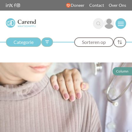
Doneer
Contact
Over Ons
Open
Categorie
Sorteren op
Column