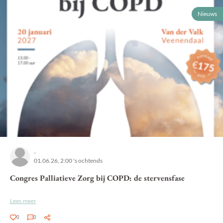
Nieuws
-
01.06.26, 2:00 's ochtends
Congres Palliatieve Zorg bij COPD: de stervensfase
Lees meer
0
0