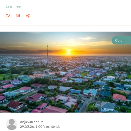
Lees meer
0
0
Column
Anja van der Pol
29.05.26, 1:00 's ochtends