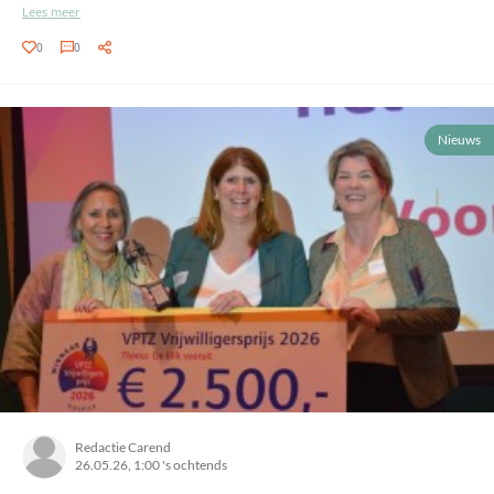
Lees meer
0
0
Nieuws
Redactie Carend
26.05.26, 1:00 's ochtends