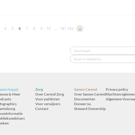
4
5
6
7
8
9
10
...
181
182
→
atschappij
Zorg
Samen Carend
Privacy policy
ieuws & Meer
Over Carend Zorg
Over Samen Carend
Klachtenreglemen
odcasts
Voor patiënten
Documenten
Algemene Voorwa
fographics
Voor verwijzers
Doneer nu
antelzorg
Contact
Steward Ownership
ouwinformatie
bliekswebinars
oeken