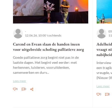
-
El
12.06.26, 10:00 's ochtends
11
Carend en Evean slaan de handen ineen
Adelheid
voor uitgebreide scholing palliatieve zorg
vraagt n
nabijheid
Goede palliatieve zorg begint niet pas in de
laatste dagen. Het begint veel eerder: met
Interview
herkennen, luisteren, vooruitdenken,
een tragi
samenwerken en durv...
vreugde, 
(Nieuw-)W
Lees meer
Lees meer
0
0
0
0