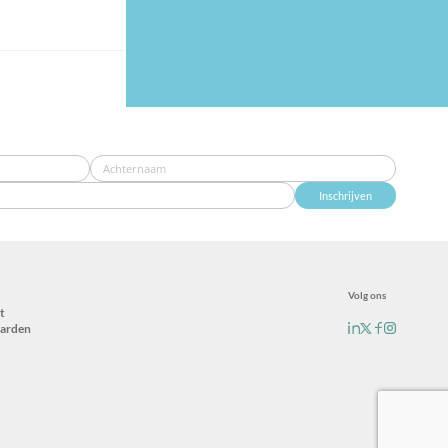
Inschrijven
Volg ons
t
arden