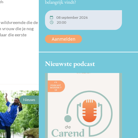
belangrijk vindt?
nds
08 september 2026
n wildvreemde die de
20:00
 vrouw die je nog
daar die eerste
Aanmelden
Nieuwste podcast
Nieuws