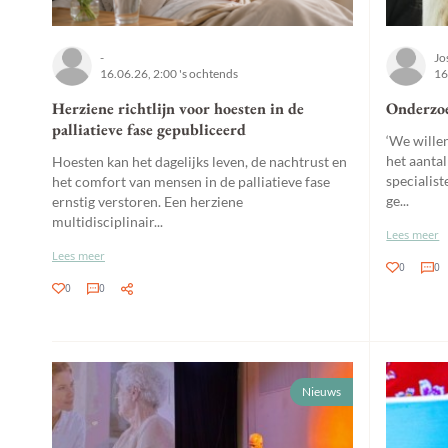
-
Jo
16.06.26, 2:00 's ochtends
16
Herziene richtlijn voor hoesten in de
Onderzoe
palliatieve fase gepubliceerd
‘We willen
het aanta
Hoesten kan het dagelijks leven, de nachtrust en
specialist
het comfort van mensen in de palliatieve fase
ge...
ernstig verstoren. Een herziene
multidisciplinair...
Lees meer
Lees meer
0
0
0
0
Nieuws