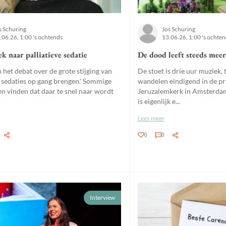
s Schuring
Jos Schuring
.06.26, 1:00 's ochtends
13.06.26, 1:00 's ochte
k naar palliatieve sedatie
De dood leeft steeds meer
 het debat over de grote stijging van
De stoet is drie uur muziek, 
l sedaties op gang brengen.’ Sommige
wandelen eindigend in de pr
en vinden dat daar te snel naar wordt
Jeruzalemkerk in Amsterda
is eigenlijk e...
Lees meer
0
0
Interview