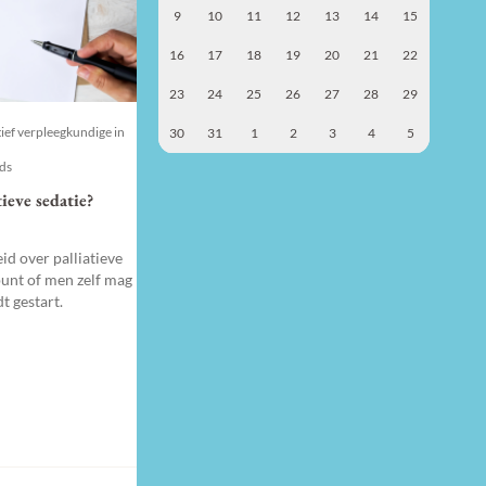
9
10
11
12
13
14
15
16
17
18
19
20
21
22
23
24
25
26
27
28
29
tief verpleegkundige in
30
31
1
2
3
4
5
nds
ieve sedatie?
id over palliatieve
punt of men zelf mag
t gestart.