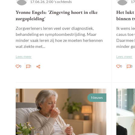
17.06.26, 2:00 's ochtends
17
Yvonne Engels: 'Zingeving hoort in elke
Het lukt
zorgopleiding'
binnen t
Zorgverleners leren veel over diagnostiek,
Ik wens i
behandeling en symptoombestrijding. Maar
casus toe 
minder vaak leren zij hoe ze moeten herkennen
Daarmee k
wat ziekte met...
minder goe
Lees meer
Lees meer
0
1
0
0
Nieuws