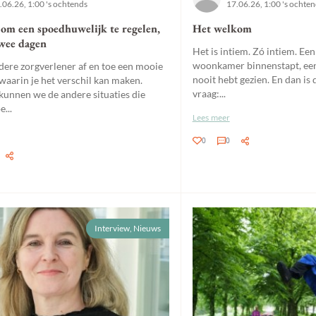
.06.26, 1:00 's ochtends
17.06.26, 1:00 's ochte
 om een spoedhuwelijk te regelen,
Het welkom
wee dagen
Het is intiem. Zó intiem. Ee
woonkamer binnenstapt, een
edere zorgverlener af en toe een mooie
nooit hebt gezien. En dan is 
waarin je het verschil kan maken.
vraag:...
unnen we de andere situaties die
...
Lees meer
0
0
Interview, Nieuws