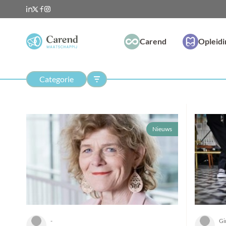
Carend
Opleid
Categorie
Nieuws
-
Gi