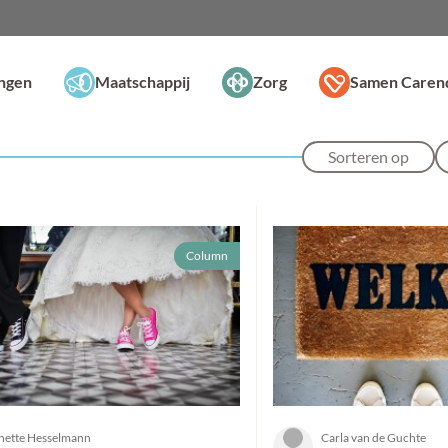
ingen
Maatschappij
Zorg
Samen Caren
Sorteren op
Column
nette Hesselmann
Carla van de Guchte