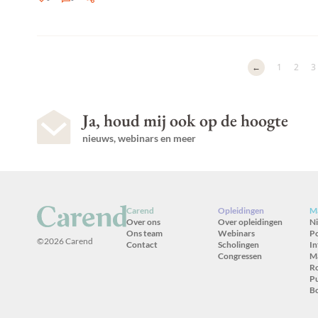
←
1
2
3
Ja, houd mij ook op de hoogte
nieuws, webinars en meer
Carend
Opleidingen
Ma
Over ons
Over opleidingen
N
Ons team
Webinars
P
©2026 Carend
Contact
Scholingen
In
Congressen
M
R
Pu
B