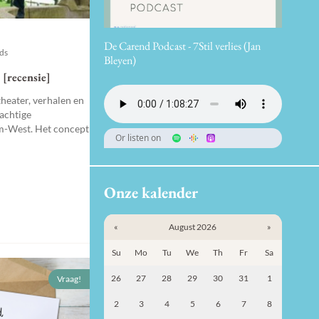
De Carend Podcast - 7Stil verlies (Jan
nds
Bleyen)
 [recensie]
theater, verhalen en
achtige
m-West. Het concept
Or listen on
Onze kalender
«
August 2026
»
Su
Mo
Tu
We
Th
Fr
Sa
26
27
28
29
30
31
1
Vraag!
2
3
4
5
6
7
8