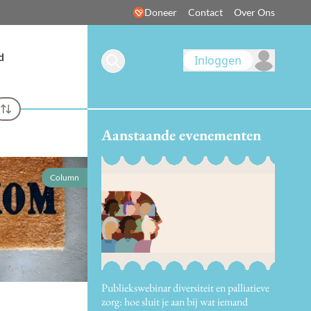
Doneer
Contact
Over Ons
d
Inloggen
Aanstaande evenementen
Column
Publiekswebinar diversiteit en palliatieve
zorg: hoe sluit je aan bij wat iemand