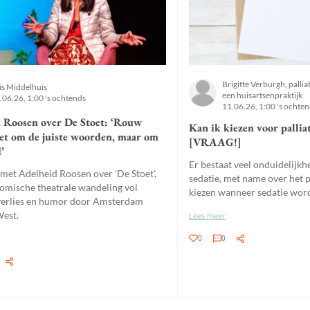
Brigitte Verburgh, pallia
lis Middelhuis
een huisartsenpraktijk
.06.26, 1:00 's ochtends
11.06.26, 1:00 's ochte
 Roosen over De Stoet: ‘Rouw
Kan ik kiezen voor palliat
iet om de juiste woorden, maar om
[VRAAG!]
’
Er bestaat veel onduidelijkhe
 met Adelheid Roosen over 'De Stoet',
sedatie, met name over het 
komische theatrale wandeling vol
kiezen wanneer sedatie word
verlies en humor door Amsterdam
est.
Lees meer
0
0