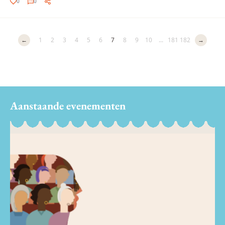
0
0
←
1
2
3
4
5
6
7
8
9
10
...
181
182
→
Aanstaande evenementen