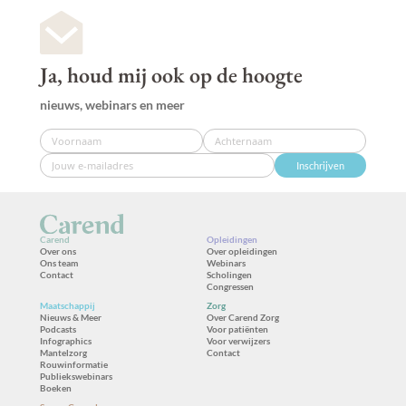
Ja, houd mij ook op de hoogte
nieuws, webinars en meer
Inschrijven
Carend
Opleidingen
Over ons
Over opleidingen
Ons team
Webinars
Contact
Scholingen
Congressen
Maatschappij
Zorg
Nieuws & Meer
Over Carend Zorg
Podcasts
Voor patiënten
Infographics
Voor verwijzers
Mantelzorg
Contact
Rouwinformatie
Publiekswebinars
Boeken