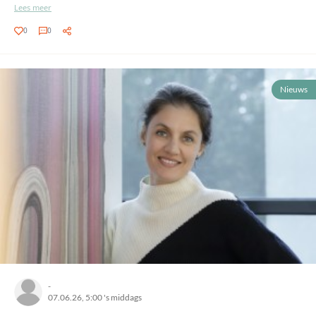
Lees meer
0
0
Nieuws
-
07.06.26, 5:00 's middags