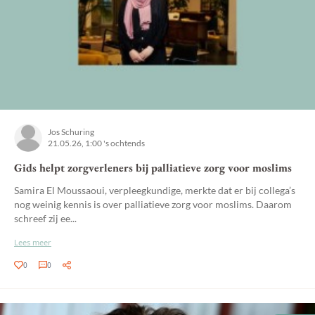
Jos Schuring
21.05.26, 1:00 's ochtends
Gids helpt zorgverleners bij palliatieve zorg voor moslims
Samira El Moussaoui, verpleegkundige, merkte dat er bij collega’s
nog weinig kennis is over palliatieve zorg voor moslims. Daarom
schreef zij ee...
Lees meer
0
0