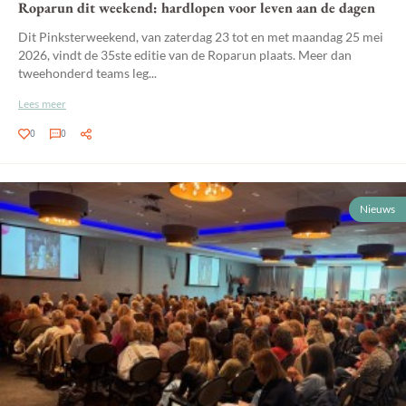
Roparun dit weekend: hardlopen voor leven aan de dagen
Dit Pinksterweekend, van zaterdag 23 tot en met maandag 25 mei
2026, vindt de 35ste editie van de Roparun plaats. Meer dan
tweehonderd teams leg...
Lees meer
0
0
Nieuws