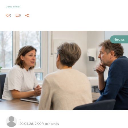
Lees meer
0
0
Nieuws
-
20.05.26, 2:00 's ochtends