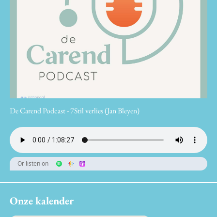
De Carend Podcast - 7Stil verlies (Jan Bleyen)
Or listen on
Onze kalender