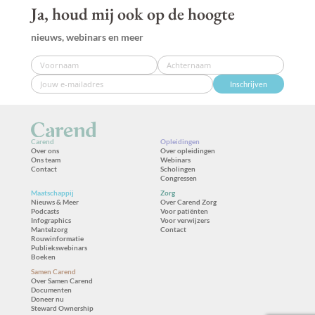
Ja, houd mij ook op de hoogte
nieuws, webinars en meer
Inschrijven
Carend
Opleidingen
Over ons
Over opleidingen
Ons team
Webinars
Contact
Scholingen
Congressen
Maatschappij
Zorg
Nieuws & Meer
Over Carend Zorg
Podcasts
Voor patiënten
Infographics
Voor verwijzers
Mantelzorg
Contact
Rouwinformatie
Publiekswebinars
Boeken
Samen Carend
Over Samen Carend
Documenten
Doneer nu
Steward Ownership