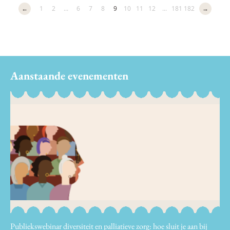
←
1
2
...
6
7
8
9
10
11
12
...
181
182
→
Aanstaande evenementen
Publiekswebinar diversiteit en palliatieve zorg: hoe sluit je aan bij