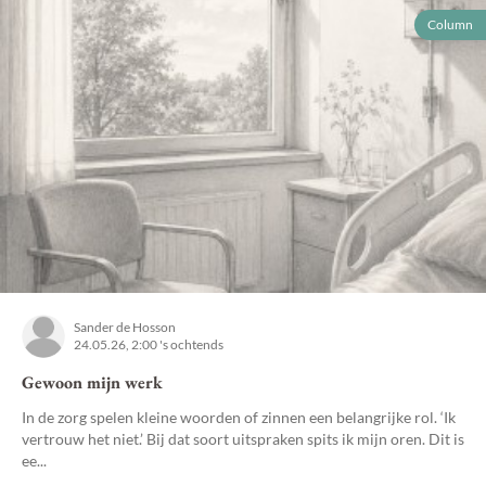
Column
Sander de Hosson
24.05.26, 2:00 's ochtends
Gewoon mijn werk
In de zorg spelen kleine woorden of zinnen een belangrijke rol. ‘Ik
vertrouw het niet.’ Bij dat soort uitspraken spits ik mijn oren. Dit is
ee...