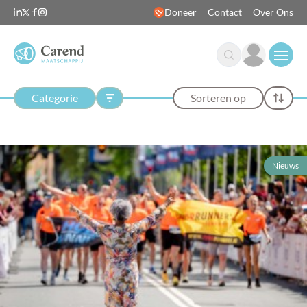
Doneer
Contact
Over Ons
Open
Categorie
Sorteren op
Nieuws