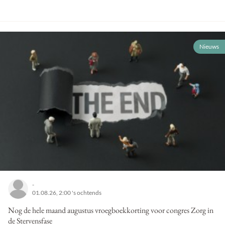
Nieuws
-
01.08.26, 2:00 's ochtends
Nog de hele maand augustus vroegboekkorting voor congres Zorg in
de Stervensfase