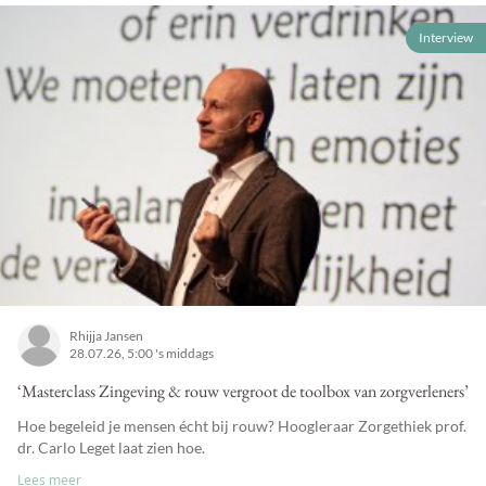
Interview
Rhijja Jansen
28.07.26, 5:00 's middags
‘Masterclass Zingeving & rouw vergroot de toolbox van zorgverleners’
Hoe begeleid je mensen écht bij rouw? Hoogleraar Zorgethiek prof.
dr. Carlo Leget laat zien hoe.
Lees meer