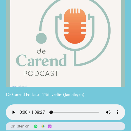
De Carend Podcast - 7Stil verlies (Jan Bleyen)
Or listen on