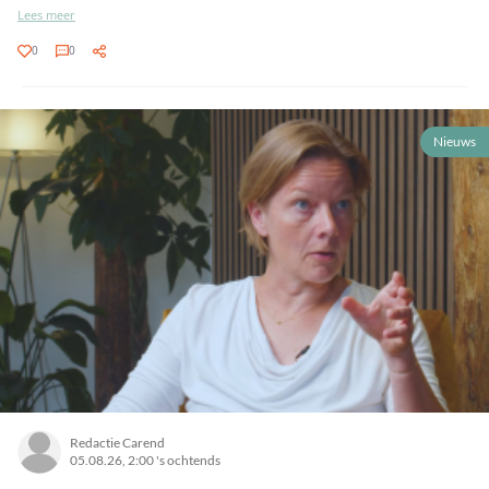
Lees meer
0
0
Nieuws
Redactie Carend
05.08.26, 2:00 's ochtends