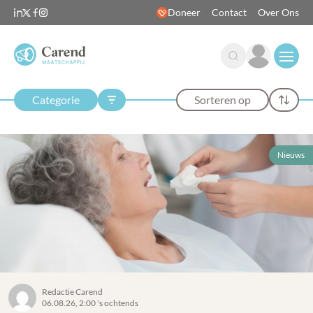
Doneer
Contact
Over Ons
Open
Categorie
Sorteren op
Nieuws
Redactie Carend
06.08.26, 2:00 's ochtends