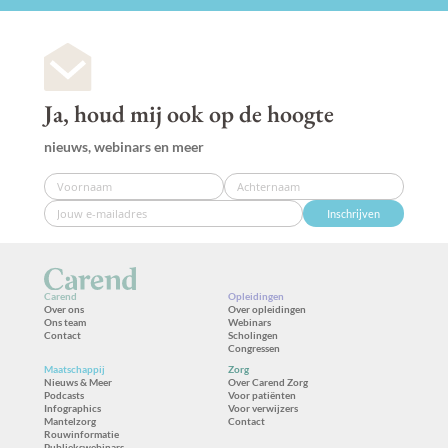
Ja, houd mij ook op de hoogte
nieuws, webinars en meer
Inschrijven
Carend
Opleidingen
Over ons
Over opleidingen
Ons team
Webinars
Contact
Scholingen
Congressen
Maatschappij
Zorg
Nieuws & Meer
Over Carend Zorg
Podcasts
Voor patiënten
Infographics
Voor verwijzers
Mantelzorg
Contact
Rouwinformatie
Publiekswebinars