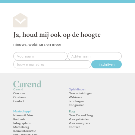
Ja, houd mij ook op de hoogte
nieuws, webinars en meer
Inschrijven
Carend
Opleidingen
Over ons
Over opleidingen
Ons team
Webinars
Contact
Scholingen
Congressen
Maatschappij
Zorg
Nieuws & Meer
Over Carend Zorg
Podcasts
Voor patiënten
Infographics
Voor verwijzers
Mantelzorg
Contact
Rouwinformatie
Publiekswebinars