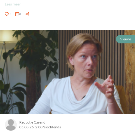
Lees meer
0
0
Nieuws
Redactie Carend
05.08.26, 2:00 's ochtends