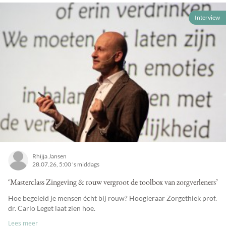
Interview
Rhijja Jansen
28.07.26, 5:00 's middags
‘Masterclass Zingeving & rouw vergroot de toolbox van zorgverleners’
Hoe begeleid je mensen écht bij rouw? Hoogleraar Zorgethiek prof.
dr. Carlo Leget laat zien hoe.
Lees meer