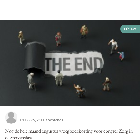
Nieuws
-
01.08.26, 2:00 's ochtends
Nog de hele maand augustus vroegboekkorting voor congres Zorg in
de Stervensfase