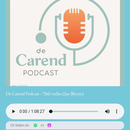
De Carend Podcast - 7Stil verlies (Jan Bleyen)
Or listen on