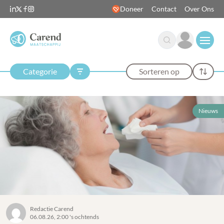
Doneer
Contact
Over Ons
Open
Categorie
Sorteren op
Nieuws
Redactie Carend
06.08.26, 2:00 's ochtends