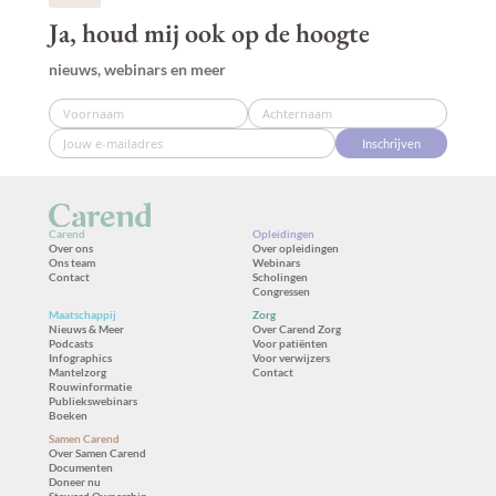
Ja, houd mij ook op de hoogte
nieuws, webinars en meer
Inschrijven
Carend
Opleidingen
Over ons
Over opleidingen
Ons team
Webinars
Contact
Scholingen
Congressen
Maatschappij
Zorg
Nieuws & Meer
Over Carend Zorg
Podcasts
Voor patiënten
Infographics
Voor verwijzers
Mantelzorg
Contact
Rouwinformatie
Publiekswebinars
Boeken
Samen Carend
Over Samen Carend
Documenten
Doneer nu