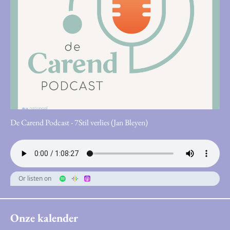
De Carend Podcast - 7Stil verlies (Jan Bleyen)
Or listen on
Onze kalender