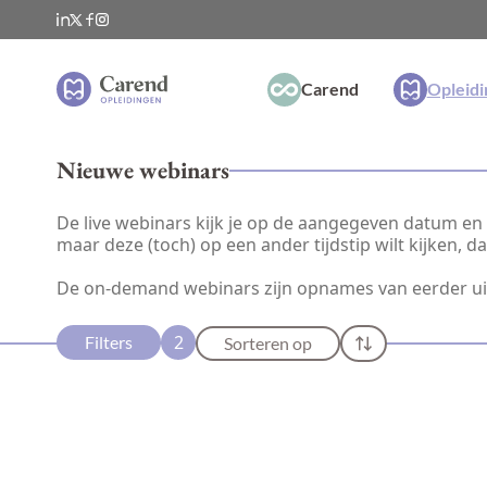
Carend
Opleid
Nieuwe webinars
De live webinars kijk je op de aangegeven datum en t
maar deze (toch) op een ander tijdstip wilt kijken, 
De on-demand webinars zijn opnames van eerder u
2
Filters
Sorteren op