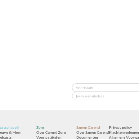
atschappij
Zorg
Samen Carend
Privacy policy
ieuws & Meer
Over Carend Zorg
Over Samen Carend
Klachtenreglemen
odcasts
Voor patiënten
Documenten
Algemene Voorwa