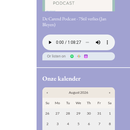
De Carend Podcast - 7Stil verlies (Jan
Bleyen)
Or listen on
Onze kalender
«
August 2026
»
Su
Mo
Tu
We
Th
Fr
Sa
26
27
28
29
30
31
1
2
3
4
5
6
7
8