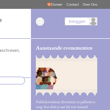
Doneer
Contact
Over Ons
d
Inloggen
Aanstaande evenementen
geschreven,
Publiekswebinar diversiteit en palliatieve
zorg: hoe sluit je aan bij wat iemand