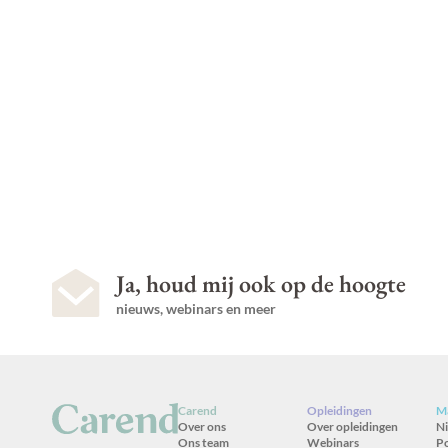
Ja, houd mij ook op de hoogte
nieuws, webinars en meer
Carend
Opleidingen
Ma
Over ons
Over opleidingen
N
Ons team
Webinars
P