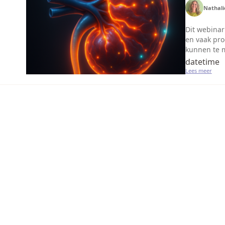
Nathali
Dit webinar
en vaak pro
kunnen te m
datetime
Lees meer