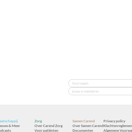
atschappij
Zorg
Samen Carend
Privacy policy
ieuws & Meer
Over Carend Zorg
Over Samen Carend
Klachtenreglemen
odcasts
Voor patiënten
Documenten
Algemene Voorwa