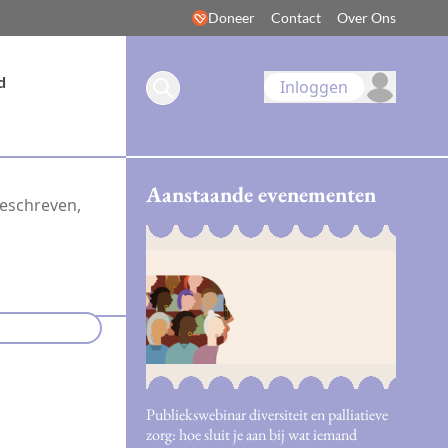
Doneer
Contact
Over Ons
d
Inloggen
Aanstaande evenementen
geschreven,
Publiekswebinar diversiteit en palliatieve
zorg: hoe sluit je aan bij wat iemand