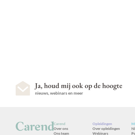
Ja, houd mij ook op de hoogte
nieuws, webinars en meer
Carend
Opleidingen
Ma
Over ons
Over opleidingen
N
Ons team
Webinars
P