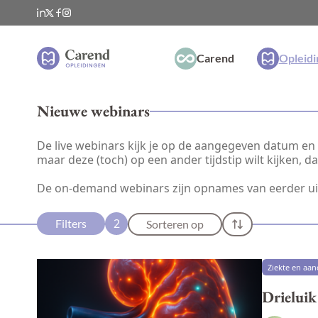
Carend
Opleid
Nieuwe webinars
De live webinars kijk je op de aangegeven datum en t
maar deze (toch) op een ander tijdstip wilt kijken, 
De on-demand webinars zijn opnames van eerder u
2
Filters
Sorteren op
Ziekte en aa
Drieluik