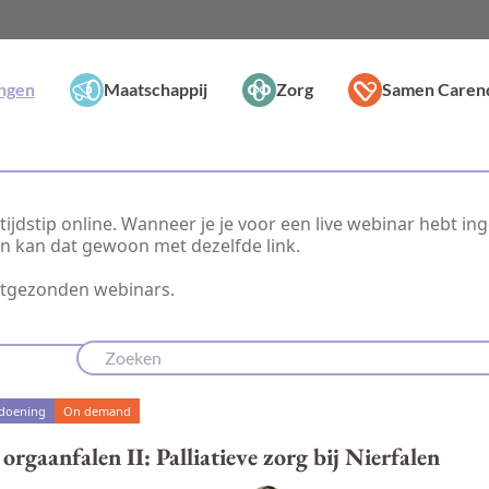
ingen
Maatschappij
Zorg
Samen Caren
ijdstip online. Wanneer je je voor een live webinar hebt in
dan kan dat gewoon met dezelfde link.
itgezonden webinars.
ndoening
On demand
 orgaanfalen II: Palliatieve zorg bij Nierfalen