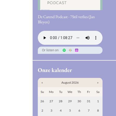
De Carend Podcast - 7Stil verlies (Jan
Bleyen)
Or listen on
Onze kalender
«
August 2026
»
Su
Mo
Tu
We
Th
Fr
Sa
26
27
28
29
30
31
1
2
3
4
5
6
7
8