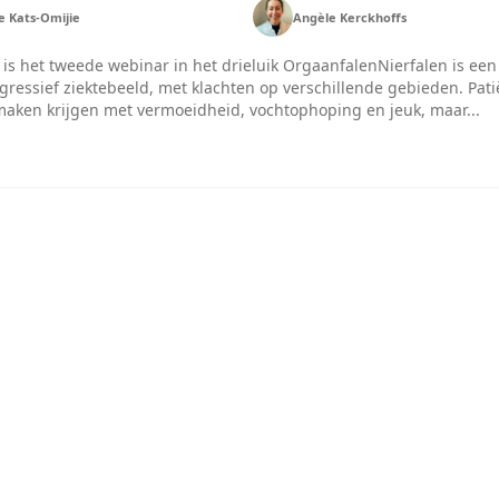
e Kats-Omijie
Angèle Kerckhoffs
 is het tweede webinar in het drieluik OrgaanfalenNierfalen is een
gressief ziektebeeld, met klachten op verschillende gebieden. Pat
aken krijgen met vermoeidheid, vochtophoping en jeuk, maar...