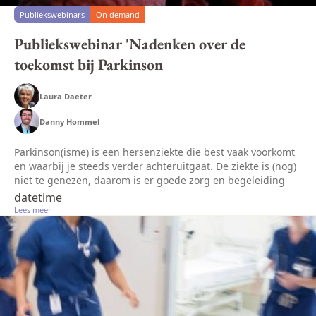
Publiekswebinars
On demand
Publiekswebinar 'Nadenken over de
toekomst bij Parkinson
Laura Daeter
Danny Hommel
Parkinson(isme) is een hersenziekte die best vaak voorkomt
en waarbij je steeds verder achteruitgaat. De ziekte is (nog)
niet te genezen, daarom is er goede zorg en begeleiding
nodig door zorgverleners. Bekende lichamelijke klachten
datetime
zijn: t...
Lees meer