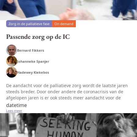
Zorg in de palliatieve fase
On demand
Passende zorg op de IC
Bernard Fikkers
Johanneke Spanjer
Hadewey Kiekebos
De aandacht voor de palliatieve zorg wordt de laatste jaren
steeds breder. Door onder andere de coronacrisis van de
afgelopen jaren is er ook steeds meer aandacht voor de
palliatieve zorg op de Intensive Care. In de jaren
datetime
voorafgaand aan de...
Lees meer