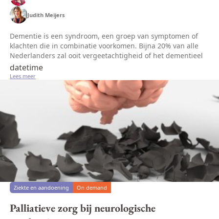
Judith Meijers
Dementie is een syndroom, een groep van symptomen of
klachten die in combinatie voorkomen. Bijna 20% van alle
Nederlanders zal ooit vergeetachtigheid of het dementieel
syndroom ontwikkelen. De uitwerking van dementie is zo
datetime
verwoestend dat d...
Lees meer
Ziekte en aandoening
On demand
Palliatieve zorg bij neurologische