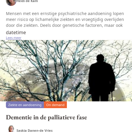
Heidi de Kam
Mensen met een ernstige psychiatrische aandoening lopen
meer risico op lichamelijke ziekten en vroegtijdig overlijden
door die ziekten. Deels door genetische factoren, maar ook
door een minder gezonde levensstijl ten gevolge van de
datetime
langduri...
Lees meer
Ziekte en aandoening
On demand
Dementie in de palliatieve fase
Saskia Danen-de Vries