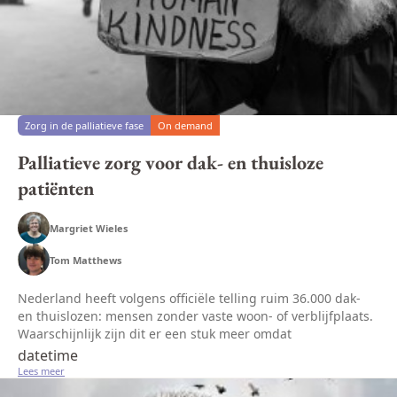
Zorg in de palliatieve fase
On demand
Palliatieve zorg voor dak- en thuisloze
patiënten
Margriet Wieles
Tom Matthews
Nederland heeft volgens officiële telling ruim 36.000 dak-
en thuislozen: mensen zonder vaste woon- of verblijfplaats.
Waarschijnlijk zijn dit er een stuk meer omdat
minderjarigen, personen boven de 65 jaar en mensen die
datetime
illegaal in Nederla...
Lees meer