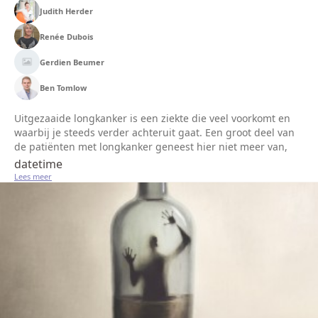
Judith Herder
Renée Dubois
Gerdien Beumer
Ben Tomlow
Uitgezaaide longkanker is een ziekte die veel voorkomt en
waarbij je steeds verder achteruit gaat. Een groot deel van
de patiënten met longkanker geneest hier niet meer van,
daarom is er goede zorg en begeleiding nodig door
datetime
zorgverleners. P...
Lees meer