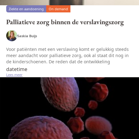
Ziekte en aandoening
On demand
Palliatieve zorg binnen de verslavingszorg
Saskia Buijs
Voor patiënten met een verslaving komt er gelukkig steeds
meer aandacht voor palliatieve zorg, ook al staat dit nog in
de kinderschoenen. De reden dat de ontwikkeling
achterloopt ten opzichte van de ontwikkeling van de
datetime
palliatieve zorg bij...
Lees meer