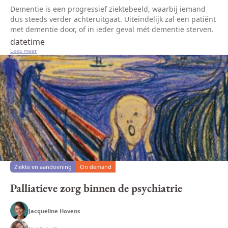
Dementie is een progressief ziektebeeld, waarbij iemand
dus steeds verder achteruitgaat. Uiteindelijk zal een patiënt
met dementie door, of in ieder geval mét dementie sterven.
Wanneer iemand de diagnose dementie krijgt, start de
datetime
palliatiev...
Lees meer
Ziekte en aandoening
On demand
Palliatieve zorg binnen de psychiatrie
Jacqueline Hovens