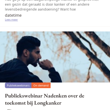
een gezin dat geraakt is door kanker of een andere
levensbedreigende aandoening? Want hoe
laagdrempeliger patiënten en naasten kunnen praten over
datetime
de ziekte, des te beter kunnen ze hun we...
Lees meer
Publiekswebinars
On demand
Publiekswebinar Nadenken over de
toekomst bij Longkanker