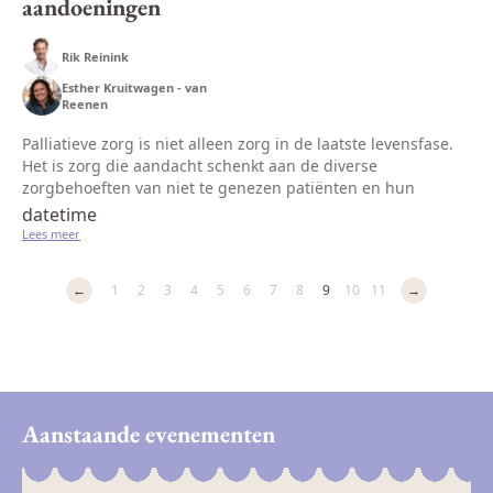
aandoeningen
Rik Reinink
Esther Kruitwagen - van
Reenen
Palliatieve zorg is niet alleen zorg in de laatste levensfase.
Het is zorg die aandacht schenkt aan de diverse
zorgbehoeften van niet te genezen patiënten en hun
naasten, en daarmee de kwaliteit van leven bevordert.
datetime
Patiënten met (chronisch...
Lees meer
←
1
2
3
4
5
6
7
8
9
10
11
→
Aanstaande evenementen