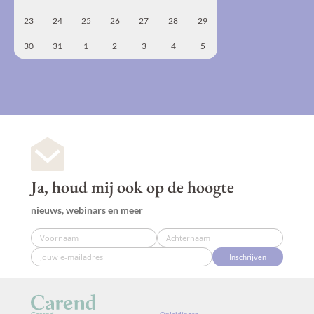
23
24
25
26
27
28
29
30
31
1
2
3
4
5
Ja, houd mij ook op de hoogte
nieuws, webinars en meer
Inschrijven