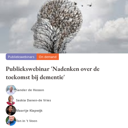
Publiekswebinars
On demand
Publiekswebinar 'Nadenken over de
toekomst bij dementie'
Sander de Hosson
Saskia Danen-de Vries
Maartje Klapwijk
Ton in 't Veen