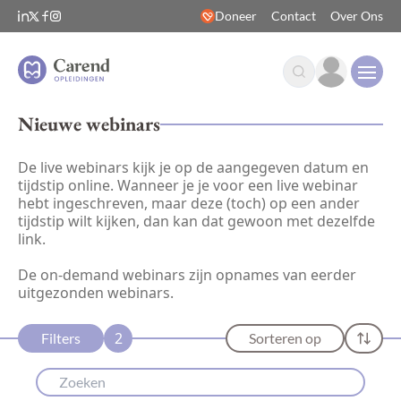
Doneer
Contact
Over Ons
Open
Nieuwe webinars
De live webinars kijk je op de aangegeven datum en
tijdstip online. Wanneer je je voor een live webinar
hebt ingeschreven, maar deze (toch) op een ander
tijdstip wilt kijken, dan kan dat gewoon met dezelfde
link.
De on-demand webinars zijn opnames van eerder
uitgezonden webinars.
2
Filters
Sorteren op