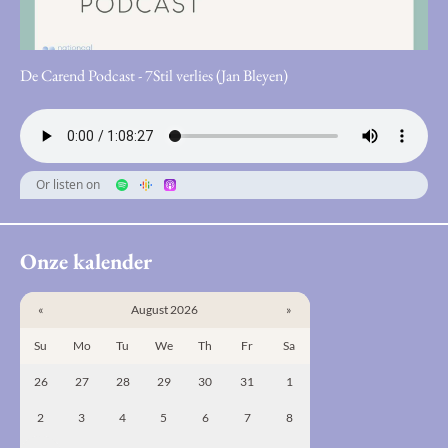
De Carend Podcast - 7Stil verlies (Jan Bleyen)
Or listen on
Onze kalender
«
August 2026
»
Su
Mo
Tu
We
Th
Fr
Sa
26
27
28
29
30
31
1
2
3
4
5
6
7
8