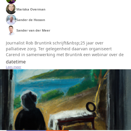
Mariska Overman
Sander de Hosson
Sander van der Meer
Journalist Rob Bruntink schrijft&nbsp;25 jaar over
palliatieve zorg. Ter gelegenheid daarvan organiseert
Carend in samenwerking met Bruntink een webinar over de
toekomst van palliatieve zorg.&nbsp;Bruntink voert
datetime
gesprekken over die toekomst...
Lees meer