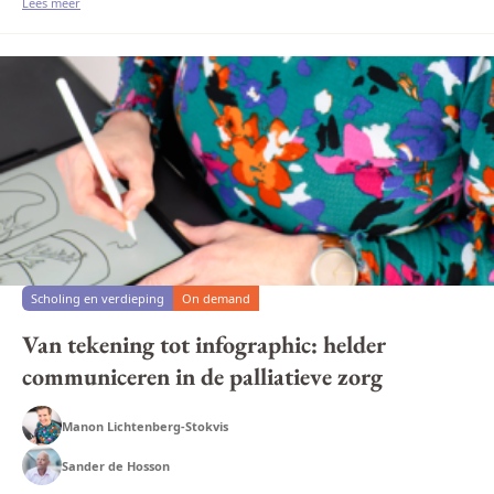
de&nbsp;Leerga...
Lees meer
Scholing en verdieping
On demand
Van tekening tot infographic: helder
communiceren in de palliatieve zorg
Manon Lichtenberg-Stokvis
Sander de Hosson