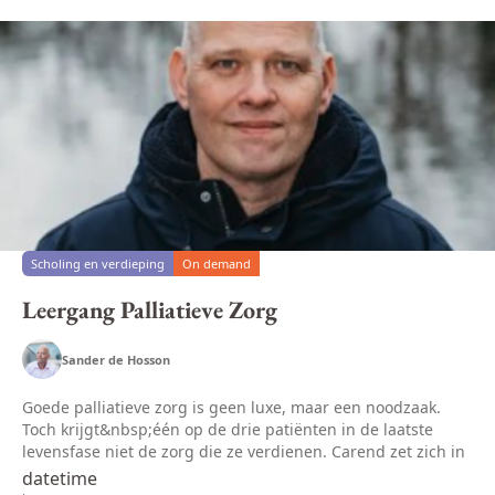
Scholing en verdieping
On demand
Leergang Palliatieve Zorg
Sander de Hosson
Goede palliatieve zorg is geen luxe, maar een noodzaak.
Toch krijgt&nbsp;één op de drie patiënten in de laatste
levensfase niet de zorg die ze verdienen. Carend zet zich in
om dit te veranderen.En dat doen we onder andere met
datetime