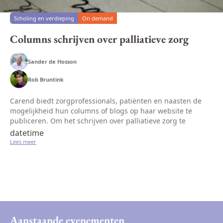
Scholing en verdieping
On demand
Columns schrijven over palliatieve zorg
Sander de Hosson
Rob Bruntink
Carend biedt zorgprofessionals, patiënten en naasten de
mogelijkheid hun columns of blogs op haar website te
publiceren. Om het schrijven over palliatieve zorg te
stimuleren, organiseert Carend in samenwerking met
datetime
journalist/auteur/blogger...
Lees meer
Aanstaande evenementen