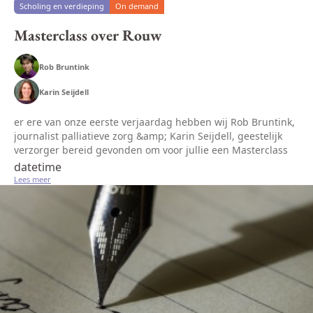
Scholing en verdieping
On demand
Masterclass over Rouw
Rob Bruntink
Karin Seijdell
er ere van onze eerste verjaardag hebben wij Rob Bruntink,
journalist palliatieve zorg &amp; Karin Seijdell, geestelijk
verzorger bereid gevonden om voor jullie een Masterclass
te houden over Rouw. Wij hebben hen expliciet gevraagd
datetime
om geen...
Lees meer