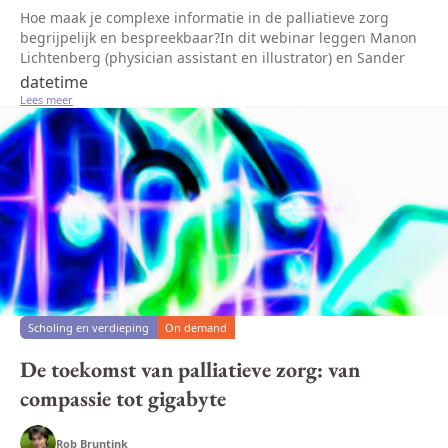
Hoe maak je complexe informatie in de palliatieve zorg
begrijpelijk en bespreekbaar?In dit webinar leggen Manon
Lichtenberg (physician assistant en illustrator) en Sander
de Hosson meer uit over het belang van tekenen om te
datetime
zorgen dat de bo...
Lees meer
Scholing en verdieping
On demand
De toekomst van palliatieve zorg: van
compassie tot gigabyte
Rob Bruntink