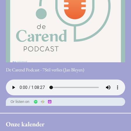
De Carend Podcast - 7Stil verlies (Jan Bleyen)
Or listen on
Onze kalender