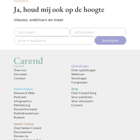
Ja, houd mij ook op de hoogte
nieuws, webinars en meer
Inschrijven
Carend
Opleidingen
Over ons
Over opleidingen
Ons team
Webinars
Contact
Scholingen
Congressen
Maatschappij
Zorg
Nieuws & Meer
Over Carend Zorg
Podcasts
Voor patiënten
Infographics
Voor verwijzers
Mantelzorg
Contact
Rouwinformatie
Publiekswebinars
Boeken
Samen Carend
Over Samen Carend
Documenten
Doneer nu