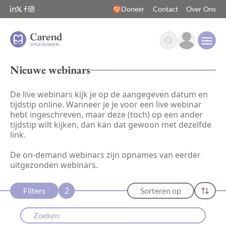
Doneer
Contact
Over Ons
Open
Nieuwe webinars
De live webinars kijk je op de aangegeven datum en
tijdstip online. Wanneer je je voor een live webinar
hebt ingeschreven, maar deze (toch) op een ander
tijdstip wilt kijken, dan kan dat gewoon met dezelfde
link.
De on-demand webinars zijn opnames van eerder
uitgezonden webinars.
2
Filters
Sorteren op