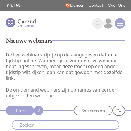
Doneer
Contact
Over Ons
Open
Nieuwe webinars
De live webinars kijk je op de aangegeven datum en
tijdstip online. Wanneer je je voor een live webinar
hebt ingeschreven, maar deze (toch) op een ander
tijdstip wilt kijken, dan kan dat gewoon met dezelfde
link.
De on-demand webinars zijn opnames van eerder
uitgezonden webinars.
2
Filters
Sorteren op