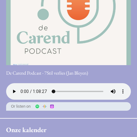
De Carend Podcast - 7Stil verlies (Jan Bleyen)
Or listen on
Onze kalender