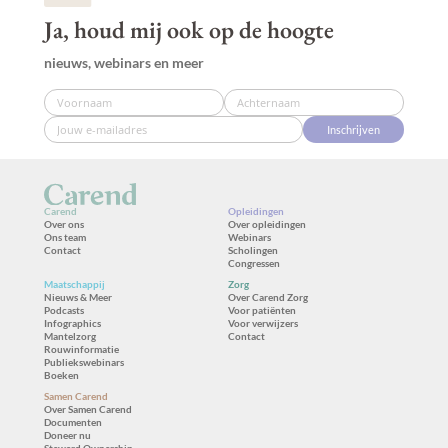
Ja, houd mij ook op de hoogte
nieuws, webinars en meer
Inschrijven
Carend
Opleidingen
Over ons
Over opleidingen
Ons team
Webinars
Contact
Scholingen
Congressen
Maatschappij
Zorg
Nieuws & Meer
Over Carend Zorg
Podcasts
Voor patiënten
Infographics
Voor verwijzers
Mantelzorg
Contact
Rouwinformatie
Publiekswebinars
Boeken
Samen Carend
Over Samen Carend
Documenten
Doneer nu