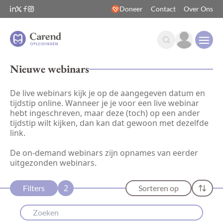
Doneer
Contact
Over Ons
Open
Nieuwe webinars
De live webinars kijk je op de aangegeven datum en
tijdstip online. Wanneer je je voor een live webinar
hebt ingeschreven, maar deze (toch) op een ander
tijdstip wilt kijken, dan kan dat gewoon met dezelfde
link.
De on-demand webinars zijn opnames van eerder
uitgezonden webinars.
2
Filters
Sorteren op