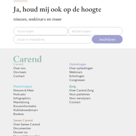
Ja, houd mij ook op de hoogte
nieuws, webinars en meer
Inschrijven
Carend
Opleidingen
Over ons
Over opleidingen
Ons team
Webinars
Contact
Scholingen
Congressen
Maatschappij
Zorg
Nieuws & Meer
Over Carend Zorg
Podcasts
Voor patiënten
Infographics
Voor verwijzers
Mantelzorg
Contact
Rouwinformatie
Publiekswebinars
Boeken
Samen Carend
Over Samen Carend
Documenten
Doneer nu