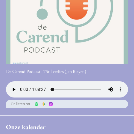
De Carend Podcast - 7Stil verlies (Jan Bleyen)
Or listen on
Onze kalender