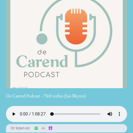
De Carend Podcast - 7Stil verlies (Jan Bleyen)
Or listen on