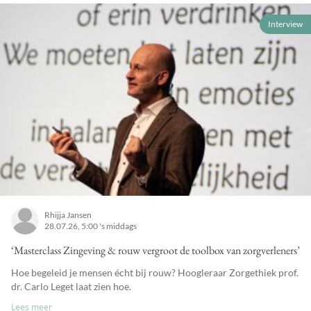
Interview
Rhijja Jansen
28.07.26, 5:00 's middags
‘Masterclass Zingeving & rouw vergroot de toolbox van zorgverleners’
Hoe begeleid je mensen écht bij rouw? Hoogleraar Zorgethiek prof.
dr. Carlo Leget laat zien hoe.
Lees meer