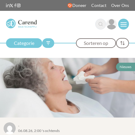
Doneer
Contact
Over Ons
Open
Categorie
Sorteren op
Nieuws
-
06.08.26, 2:00 's ochtends