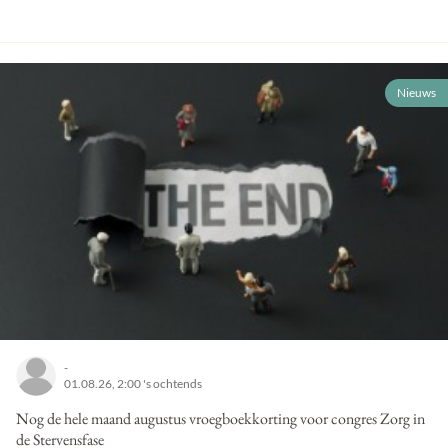
Nieuws
-
01.08.26, 2:00 's ochtends
Nog de hele maand augustus vroegboekkorting voor congres Zorg in
de Stervensfase