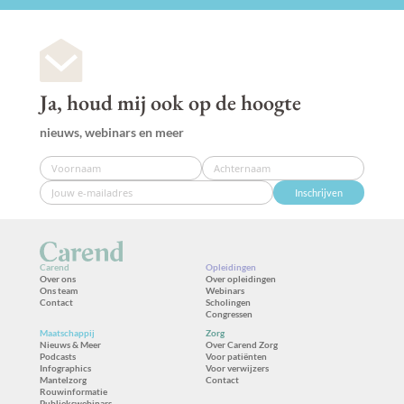
Ja, houd mij ook op de hoogte
nieuws, webinars en meer
Inschrijven
Carend
Opleidingen
Over ons
Over opleidingen
Ons team
Webinars
Contact
Scholingen
Congressen
Maatschappij
Zorg
Nieuws & Meer
Over Carend Zorg
Podcasts
Voor patiënten
Infographics
Voor verwijzers
Mantelzorg
Contact
Rouwinformatie
Publiekswebinars