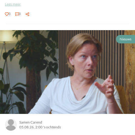
Lees meer
0
0
Nieuws
Samen Carend
05.08.26, 2:00 's ochtends