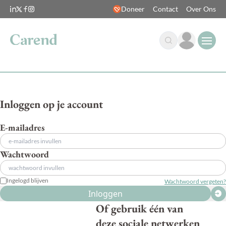
Doneer
Contact
Over Ons
Open
Inloggen op je account
E-mailadres
Wachtwoord
Ingelogd blijven
Wachtwoord vergeten?
Inloggen
Of gebruik één van
deze sociale netwerken