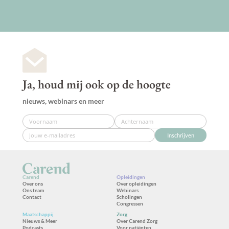
Ja, houd mij ook op de hoogte
nieuws, webinars en meer
Inschrijven
Carend
Opleidingen
Over ons
Over opleidingen
Ons team
Webinars
Contact
Scholingen
Congressen
Maatschappij
Zorg
Nieuws & Meer
Over Carend Zorg
Podcasts
Voor patiënten