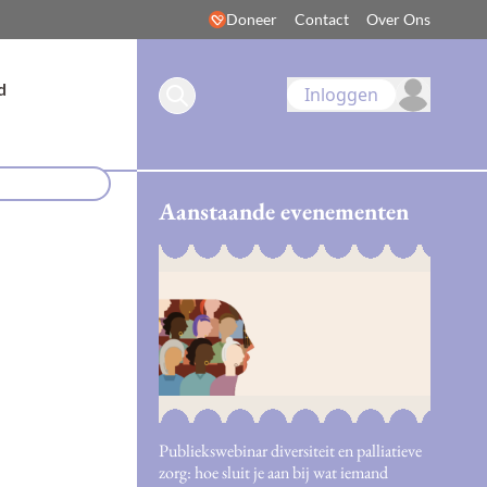
Doneer
Contact
Over Ons
d
Inloggen
Aanstaande evenementen
Publiekswebinar diversiteit en palliatieve
zorg: hoe sluit je aan bij wat iemand