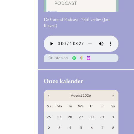
De Carend Podcast - 7Stil verlies (Jan
Bleyen)
Or listen on
Onze kalender
«
August 2026
»
Su
Mo
Tu
We
Th
Fr
Sa
26
27
28
29
30
31
1
2
3
4
5
6
7
8