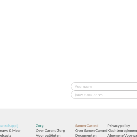
atschappij
Zorg
Samen Carend
Privacy policy
ieuws & Meer
Over Carend Zorg
Over Samen Carend
Klachtenreglemen
odcasts
Voor patiënten
Documenten
Algemene Voorwa