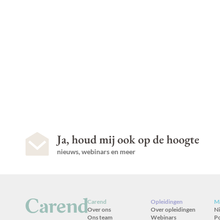
Ja, houd mij ook op de hoogte
nieuws, webinars en meer
Carend
Opleidingen
Ma
Over ons
Over opleidingen
N
Ons team
Webinars
P