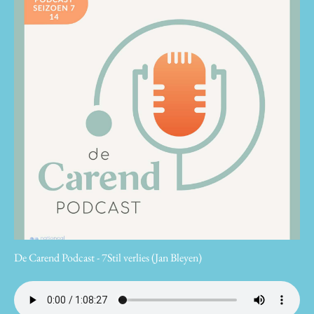
De Carend Podcast - 7Stil verlies (Jan Bleyen)