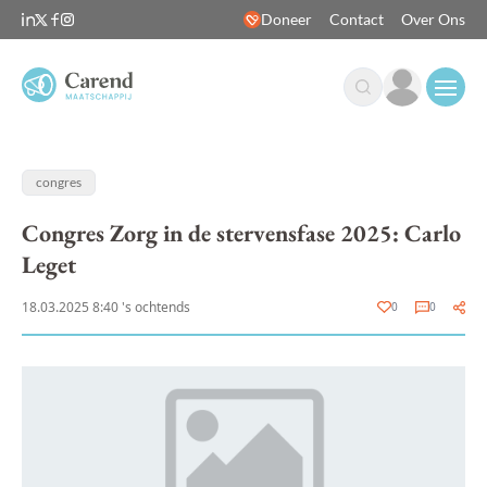
Doneer
Contact
Over Ons
Open
congres
Congres Zorg in de stervensfase 2025: Carlo
Leget
18.03.2025 8:40 's ochtends
0
0