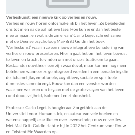
Verlieskunst: een nieuwe kijk op verlies en rouw.
Verlies en rouw horen onlosmakelijk bij het leven. Ze begeleiden
ons tot in en na de palliatieve fase. Hoe kun je er dan het beste
mee omgaan, en wat is de zin ervan? Carlo Leget schreef samen
met de Deense psycholoog Mai-Britt Guldin het boek
‘Verlieskunst’ waarin ze een nieuwe integratieve benadering van
verlies en rouw presenteren. Hierin gaat het om het leven bewust
te leven en kracht te vinden om met onze situatie om te gaan.
Bestaande rouwtheorieën zijn waardevol, maar kunnen nog meer
betekenen wanneer ze geïntegreerd worden in een benadering die
de lichamelijke, emotionele, cognitieve, sociale en spirituele
dimensies samenbrengt. Rouw kan dan een venster worden
waarmee we leren om te gaan met de grote vragen van het leven
rond dood, vrijheid, isolement en zinloosheid.
Professor Carlo Leget is hoogleraar Zorgethiek aan de
Universiteit voor Humanistiek, en auteur van vele boeken en
wetenschappelijke artikelen over levenseinde, rouw en verlies.
Met Mai-Britt Guldin richtte hij in 2022 het Centrum voor Rouw
en Existentiële Waarden op.