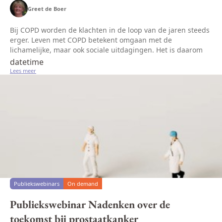
Greet de Boer
Bij COPD worden de klachten in de loop van de jaren steeds
erger. Leven met COPD betekent omgaan met de
lichamelijke, maar ook sociale uitdagingen. Het is daarom
belangrijk om na te denken over de toekomst voor jou en je
datetime
naasten.Hoe ga je o...
Lees meer
Publiekswebinars
On demand
Publiekswebinar Nadenken over de
toekomst bij prostaatkanker