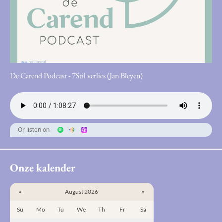
De Carend Podcast - 7Stil verlies (Jan Bleyen)
Or listen on
Onze kalender
«
August 2026
»
Su
Mo
Tu
We
Th
Fr
Sa