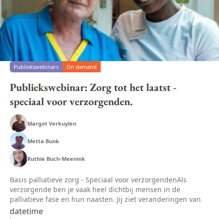
Publiekswebinars
On demand
Publiekswebinar: Zorg tot het laatst -
speciaal voor verzorgenden.
Margot Verkuylen
Metta Bunk
Ruthie Buch-Meenink
Basis palliatieve zorg - Speciaal voor verzorgendenAls
verzorgende ben je vaak heel dichtbij mensen in de
palliatieve fase en hun naasten. Jij ziet veranderingen van
dag tot dag en speelt een belangrijke rol in de laatste
datetime
levensfase. In die...