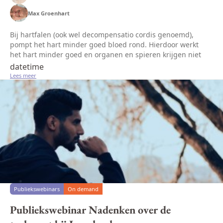
Max Groenhart
Bij hartfalen (ook wel decompensatio cordis genoemd),
pompt het hart minder goed bloed rond. Hierdoor werkt
het hart minder goed en organen en spieren krijgen niet
genoeg zuurstof en voedingsstoffen. De bloedvaten raken
datetime
vol en er lekt vocht...
Lees meer
Publiekswebinars
On demand
Publiekswebinar Nadenken over de