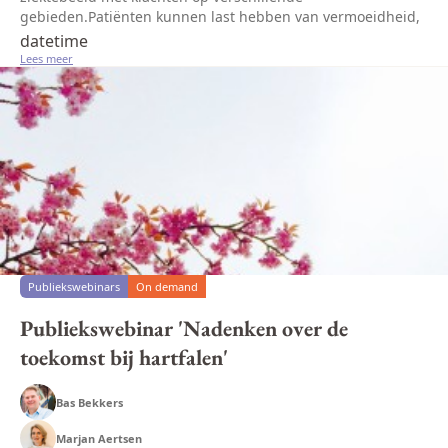
gebieden.Patiënten kunnen last hebben van vermoeidheid,
vocht vasthouden en jeuk, maar ook klachten van angst,
datetime
depressieve gevoelens en zingevingsasp...
Lees meer
Publiekswebinars
On demand
Publiekswebinar 'Nadenken over de
toekomst bij hartfalen'
Bas Bekkers
Marjan Aertsen