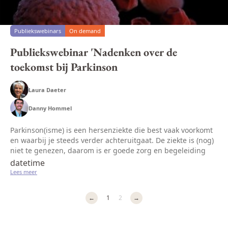
Publiekswebinars
On demand
Publiekswebinar 'Nadenken over de
toekomst bij Parkinson
Laura Daeter
Danny Hommel
Parkinson(isme) is een hersenziekte die best vaak voorkomt
en waarbij je steeds verder achteruitgaat. De ziekte is (nog)
niet te genezen, daarom is er goede zorg en begeleiding
nodig door zorgverleners. Bekende lichamelijke klachten
datetime
zijn: t...
Lees meer
←
1
2
→