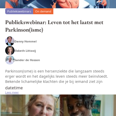
Publiekswebinars
On demand
Publiekswebinar: Leven tot het laatst met
Parkinson(isme)
Danny Hommel
Elsbeth Littooij
Sander de Hosson
Parkinson(isme) is een hersenziekte die langzaam steeds
erger wordt en het dagelijks leven steeds meer beïnvloedt.
Bekende lichamelijke klachten die je bij iemand ziet zijn
trillen, stijfheid, traagheid en balansproblemen. Maar ook
datetime
klachten...
Lees meer