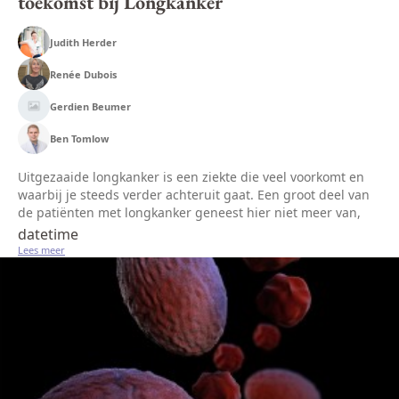
toekomst bij Longkanker
Judith Herder
Renée Dubois
Gerdien Beumer
Ben Tomlow
Uitgezaaide longkanker is een ziekte die veel voorkomt en
waarbij je steeds verder achteruit gaat. Een groot deel van
de patiënten met longkanker geneest hier niet meer van,
daarom is er goede zorg en begeleiding nodig door
datetime
zorgverleners. P...
Lees meer