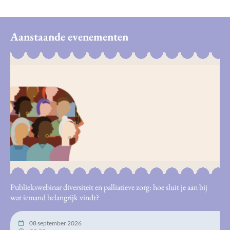
Aanstaande evenementen
Publiekswebinar diversiteit en palliatieve zorg: hoe sluit je aan bij
wat iemand belangrijk vindt?
08 september 2026