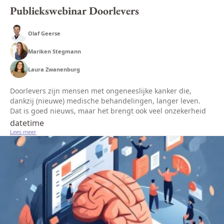
Publiekswebinar Doorlevers
Olaf Geerse
Mariken Stegmann
Laura Zwanenburg
Doorlevers zijn mensen met ongeneeslijke kanker die,
dankzij (nieuwe) medische behandelingen, langer leven.
Dat is goed nieuws, maar het brengt ook veel onzekerheid
met zich mee: we weten vaak nog niet hoe lang deze
datetime
behandelingen effectief...
Lees meer