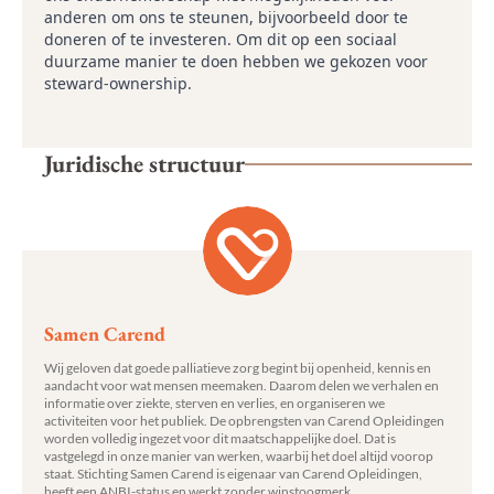
anderen om ons te steunen, bijvoorbeeld door te
doneren of te investeren. Om dit op een sociaal
duurzame manier te doen hebben we gekozen voor
steward-ownership.
Juridische structuur
Samen Carend
Wij geloven dat goede palliatieve zorg begint bij openheid, kennis en
aandacht voor wat mensen meemaken. Daarom delen we verhalen en
informatie over ziekte, sterven en verlies, en organiseren we
activiteiten voor het publiek. De opbrengsten van Carend Opleidingen
worden volledig ingezet voor dit maatschappelijke doel. Dat is
vastgelegd in onze manier van werken, waarbij het doel altijd voorop
staat. Stichting Samen Carend is eigenaar van Carend Opleidingen,
heeft een ANBI-status en werkt zonder winstoogmerk.