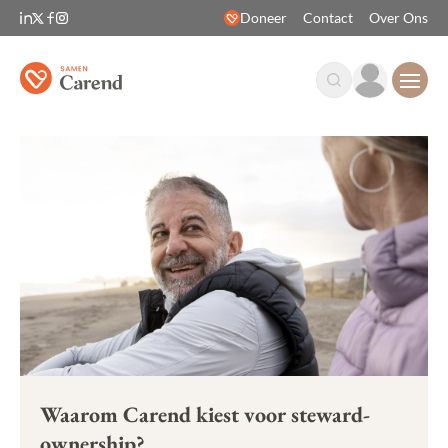
Doneer
Contact
Over Ons
Open
Waarom Carend kiest voor steward-
ownership?