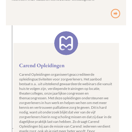
Carend Opleidingen
Carend Opleidingen organiseert geaccrediteerde
opleidingsactiviteiten voor zorgverleners. Het aanbod
bestaat o.a.. uit uitstekend gewaardeerde webinars die vanuit
huis te volgen zijn, verdiepende trainingen op locatie,
theatercolleges, onze jaarlijkse congressen en
themacongressen. Met deze opleidingen ondersteunen we
zorgverleners in hun werk en helpen we hen om met meer
kennis en vertrouwen palliatieve zorg te geven. Dit is hard
nodig, want uit onderzoek blijkt dat vier van de vijf
zorgverleners hierin nog scholing missen en dat zij daar in de
dagelijkse praktijk last van hebben. Zo draagt Carend
Opleidingen bij aan de missie van Carend: iedereen verdient
goede zorg, ook als je niet meer beter wordt. Door