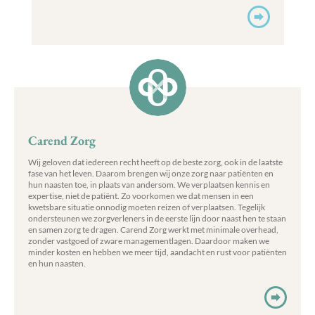
Carend Zorg
Wij geloven dat iedereen recht heeft op de beste zorg, ook in de laatste
fase van het leven. Daarom brengen wij onze zorg naar patiënten en
hun naasten toe, in plaats van andersom. We verplaatsen kennis en
expertise, niet de patiënt. Zo voorkomen we dat mensen in een
kwetsbare situatie onnodig moeten reizen of verplaatsen. Tegelijk
ondersteunen we zorgverleners in de eerste lijn door naast hen te staan
en samen zorg te dragen. Carend Zorg werkt met minimale overhead,
zonder vastgoed of zware managementlagen. Daardoor maken we
minder kosten en hebben we meer tijd, aandacht en rust voor patiënten
en hun naasten.