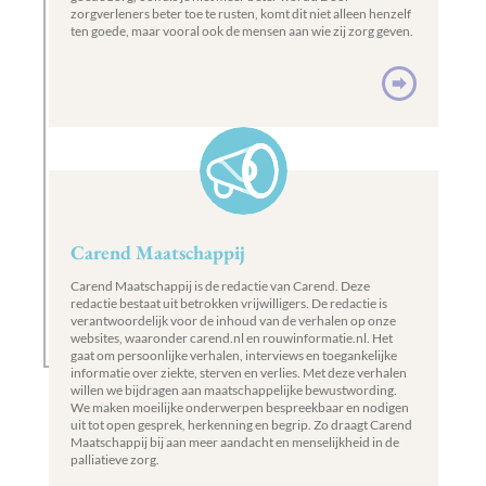
zorgverleners beter toe te rusten, komt dit niet alleen henzelf
ten goede, maar vooral ook de mensen aan wie zij zorg geven.
Carend Maatschappij
Carend Maatschappij is de redactie van Carend. Deze
redactie bestaat uit betrokken vrijwilligers. De redactie is
verantwoordelijk voor de inhoud van de verhalen op onze
websites, waaronder carend.nl en rouwinformatie.nl. Het
gaat om persoonlijke verhalen, interviews en toegankelijke
informatie over ziekte, sterven en verlies. Met deze verhalen
willen we bijdragen aan maatschappelijke bewustwording.
We maken moeilijke onderwerpen bespreekbaar en nodigen
uit tot open gesprek, herkenning en begrip. Zo draagt Carend
Maatschappij bij aan meer aandacht en menselijkheid in de
palliatieve zorg.