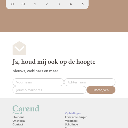
30
31
1
2
3
4
5
Ja, houd mij ook op de hoogte
nieuws, webinars en meer
Inschrijven
Carend
Opleidingen
Over ons
Over opleidingen
Ons team
Webinars
Contact
Scholingen