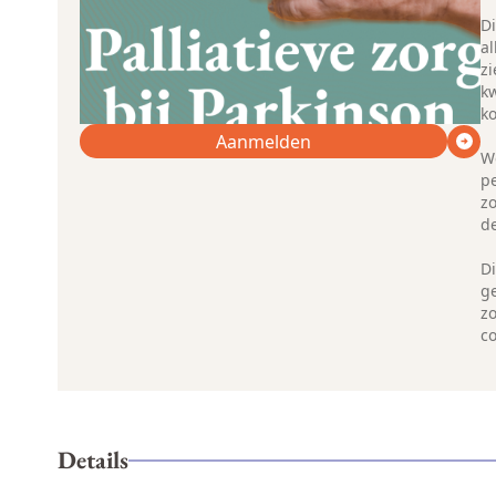
Di
al
z
k
k
Aanmelden
W
p
z
de
Di
g
zo
c
Details