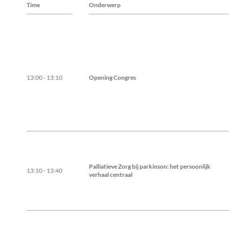
Time
Onderwerp
13:00 - 13:10
Opening Congres
Palliatieve Zorg bij parkinson: het persoonlijk
13:10 - 13:40
verhaal centraal