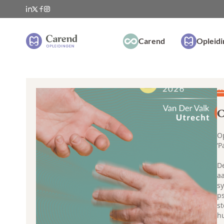
Carend
Opleid
C
O
‘P
D
a
s
p
st
h