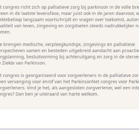
t congres richt zich op palliatieve zorg bij parkinson in de volle br
leen in de laatste levensfase, maar juist ook in de jaren daarvoor,
iektebeloop langzaam voortschrijdt en vragen over toekomst, auto
waliteit van leven, zingeving en zorgdoelen steeds nadrukkelijker 
omen.
e brengen medische, verpleegkundige, zingevings en palliatieve
erspectieven samen en besteden uitgebreid aandacht aan proacti
orgplanning, besluitvorming bij achteruitgang en zorg in de sterve
 Ziekte van Parkinson.
t congres is georganiseerd voor zorgverleners in de palliatieve zor
een vervanging voor en/of van het ParkinsonNet congres voor Park
rgverleners. Vind je het, als aangesloten zorgverlener, wel een int
ongres? Dan ben je uiteraard van harte welkom.