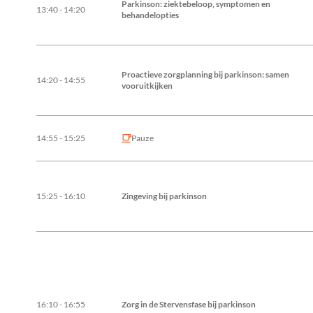
Parkinson: ziektebeloop, symptomen en
13:40 - 14:20
behandelopties
Proactieve zorgplanning bij parkinson: samen
14:20 - 14:55
vooruitkijken
14:55 - 15:25
Pauze
15:25 - 16:10
Zingeving bij parkinson
16:10 - 16:55
Zorg in de Stervensfase bij parkinson