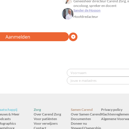
Geneesheer directeur Carend Zorg, in
oncoloog, spreker en docent
Sander de Hosson
Hoofdredacteur
Aanmelden
atschappij
Zorg
Samen Carend
Privacy policy
ieuws & Meer
Over Carend Zorg
Over Samen Carend
Klachtenreglemen
odcasts
Voor patiënten
Documenten
Algemene Voorwa
fographics
Voor verwijzers
Doneer nu
antelzorg
Contact
Steward Ownership