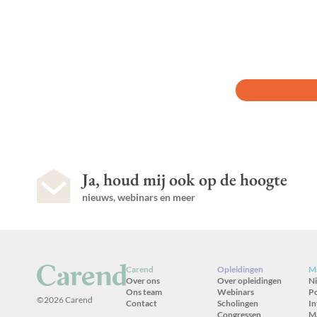
Ja, houd mij ook op de hoogte
nieuws, webinars en meer
Carend
Opleidingen
Ma
Over ons
Over opleidingen
N
Ons team
Webinars
P
©2026 Carend
Contact
Scholingen
In
Congressen
M