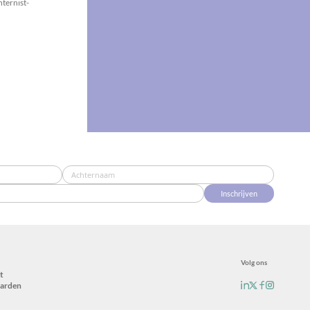
ternist-
Inschrijven
Volg ons
t
arden