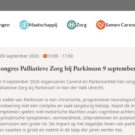
ingen
Maatschappij
Zorg
Samen Caren
09 september 2026
13:00 - 17:00
ongres Palliatieve Zorg bij Parkinson 9 septembe
p 9 september 2026 organiseren Carend en ParkinsonNet het cong
alliatieve Zorg bij Parkinson’ in Van der Valk Utrecht.
e ziekte van Parkinson is een chronische, progressieve neurologis
andoening met een complex en vaak langdurig beloop. Naast de m
ymptomen spelen niet-motorische klachten zoals cognitieve achter
sychiatrische symptomen, vermoeidheid, slikproblemen en auton
oornissen een grote rol. De impact op het dagelijks leven van pati
un naasten is groot en neemt in de loop der jaren verder toe.