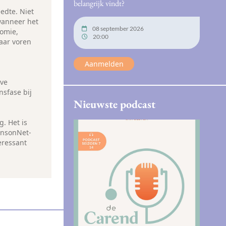
belangrijk vindt?
eedte. Niet
 wanneer het
08 september 2026
nomie,
20:00
naar voren
Aanmelden
eve
nsfase bij
Nieuwste podcast
g. Het is
insonNet-
eressant