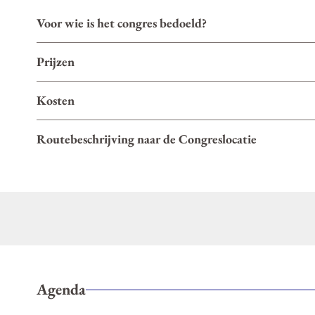
Voor wie is het congres bedoeld?
Prijzen
Kosten
Routebeschrijving naar de Congreslocatie
Meer weten?
congres@carend.nl
Neem contact met ons op:
Agenda