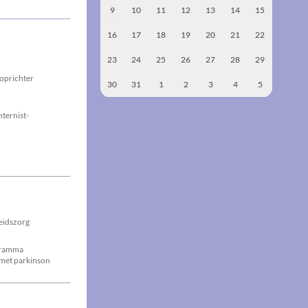
9
10
11
12
13
14
15
16
17
18
19
20
21
22
23
24
25
26
27
28
29
-oprichter
30
31
1
2
3
4
5
ternist-
eidszorg
gramma
8 met parkinson