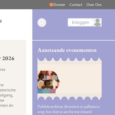
Doneer
Contact
Over Ons
d
Inloggen
Aanstaande evenementen
r 2026
res
che
otorische
uitgang,
ome
ënten én
Publiekswebinar diversiteit en palliatieve
zorg: hoe sluit je aan bij wat iemand