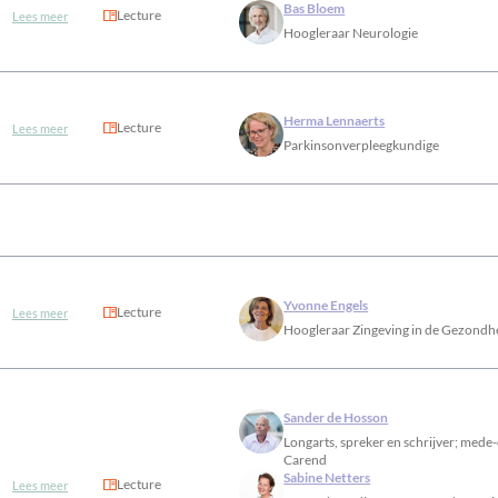
Bas Bloem
Lecture
Lees meer
Hoogleraar Neurologie
Herma Lennaerts
Lecture
Lees meer
Parkinsonverpleegkundige
Yvonne Engels
Lecture
Lees meer
Hoogleraar Zingeving in de Gezondh
Sander de Hosson
Longarts, spreker en schrijver; mede
Carend
Sabine Netters
Lecture
Lees meer