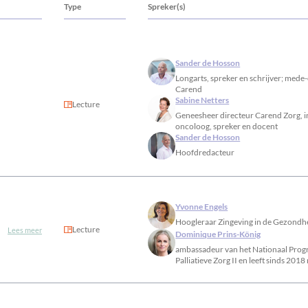
Type
Spreker(s)
Sander de Hosson
Longarts, spreker en schrijver; mede
Carend
Sabine Netters
Lecture
Geneesheer directeur Carend Zorg, in
oncoloog, spreker en docent
Sander de Hosson
Hoofdredacteur
Yvonne Engels
Hoogleraar Zingeving in de Gezondh
Lecture
Lees meer
Dominique Prins-König
ambassadeur van het Nationaal Pro
Palliatieve Zorg II en leeft sinds 201