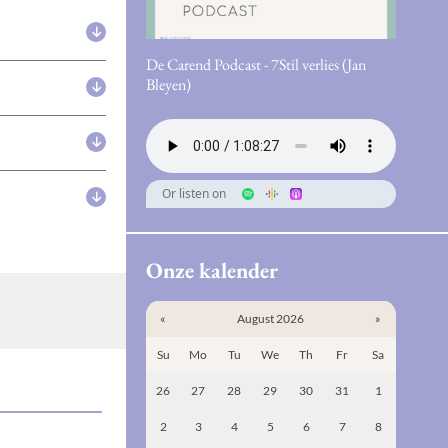
De Carend Podcast - 7Stil verlies (Jan
Bleyen)
Or listen on
Onze kalender
«
August 2026
»
Su
Mo
Tu
We
Th
Fr
Sa
26
27
28
29
30
31
1
2
3
4
5
6
7
8