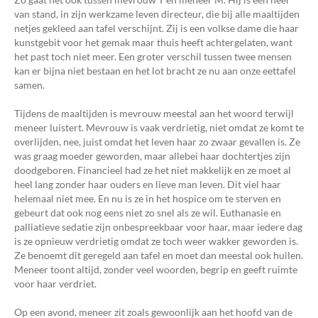
van stand, in zijn werkzame leven directeur, die bij alle maaltijden
netjes gekleed aan tafel verschijnt. Zij is een volkse dame die haar
kunstgebit voor het gemak maar thuis heeft achtergelaten, want
het past toch niet meer. Een groter verschil tussen twee mensen
kan er bijna niet bestaan en het lot bracht ze nu aan onze eettafel
samen.
Tijdens de maaltijden is mevrouw meestal aan het woord terwijl
meneer luistert. Mevrouw is vaak verdrietig, niet omdat ze komt te
overlijden, nee, juist omdat het leven haar zo zwaar gevallen is. Ze
was graag moeder geworden, maar allebei haar dochtertjes zijn
doodgeboren. Financieel had ze het niet makkelijk en ze moet al
heel lang zonder haar ouders en lieve man leven. Dit viel haar
helemaal niet mee. En nu is ze in het hospice om te sterven en
gebeurt dat ook nog eens niet zo snel als ze wil. Euthanasie en
palliatieve sedatie zijn onbespreekbaar voor haar, maar iedere dag
is ze opnieuw verdrietig omdat ze toch weer wakker geworden is.
Ze benoemt dit geregeld aan tafel en moet dan meestal ook huilen.
Meneer toont altijd, zonder veel woorden, begrip en geeft ruimte
voor haar verdriet.
Op een avond, meneer zit zoals gewoonlijk aan het hoofd van de