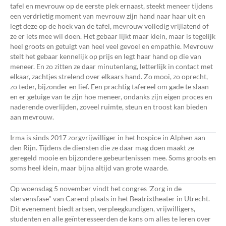
tafel en mevrouw op de eerste plek ernaast, steekt meneer tijdens
een verdrietig moment van mevrouw zijn hand naar haar uit en
legt deze op de hoek van de tafel, mevrouw volledig vrijlatend of
ze er iets mee wil doen. Het gebaar lijkt maar klein, maar is tegelijk
heel groots en getuigt van heel veel gevoel en empathie. Mevrouw
stelt het gebaar kennelijk op prijs en legt haar hand op die van
meneer. En zo zitten ze daar minutenlang, letterlijk in contact met
elkaar, zachtjes strelend over elkaars hand. Zo mooi, zo oprecht,
zo teder, bijzonder en lief. Een prachtig tafereel om gade te slaan
en er getuige van te zijn hoe meneer, ondanks zijn eigen proces en
naderende overlijden, zoveel ruimte, steun en troost kan bieden
aan mevrouw.
Irma is sinds 2017 zorgvrijwilliger in het hospice in Alphen aan
den Rijn. Tijdens de diensten die ze daar mag doen maakt ze
geregeld mooie en bijzondere gebeurtenissen mee. Soms groots en
soms heel klein, maar bijna altijd van grote waarde.
Op woensdag 5 november vindt het congres 'Zorg in de
stervensfase" van Carend plaats in het Beatrixtheater in Utrecht.
Dit evenement biedt artsen, verpleegkundigen, vrijwilligers,
studenten en alle geïnteresseerden de kans om alles te leren over