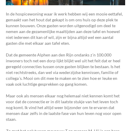
In de hospicewoning waar ik werk hebben wij een mooie eettafel,
gemaakt van het hout dat gekapt is om ons huis op deze plek te
kunnen bouwen. Onze gasten worden uitgenodigd om deel te
nemen aan de gezamenlijke maaltijden aan deze tafel en hoewel
niet iedereen dit kan of wil, zijn er bijna altijd wel een aantal
gasten die met elkaar aan tafel eten.
Dat de gemeente Alphen aan den Rijn ondanks z´n 100.000
inwoners toch net een dorp lijkt blijkt wel uit het feit dat er heel
geregeld connecties tussen onze gasten blijken te bestaan. Is het
niet rechtstreeks, dan wel via wederzijdse kennissen, familie of
collega´s. Mooi om dit mee te maken en te zien hoe er leuke en
vaak ook luchtige gesprekken op gang komen.
Maar ook als mensen elkaar nog helemaal niet kennen komt het
voor dat de connectie er in dit laatste stukje van het leven toch
nog komt. Ik vind het altijd weer bijzonder om te ervaren dat
mensen daar zelfs in de laatste fase van hun leven nog voor open
staan.
Zo gaat het ook tussen mevrouw T en meneer M. Hij is een heer