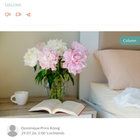
Lees meer
0
0
Column
Dominique Prins-König
29.07.26, 1:00 's ochtends