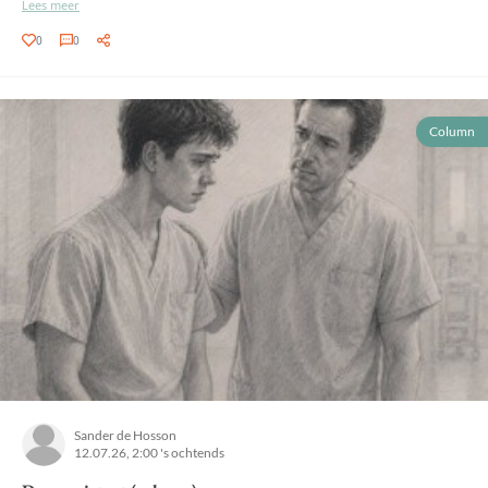
Lees meer
0
0
Column
Sander de Hosson
12.07.26, 2:00 's ochtends