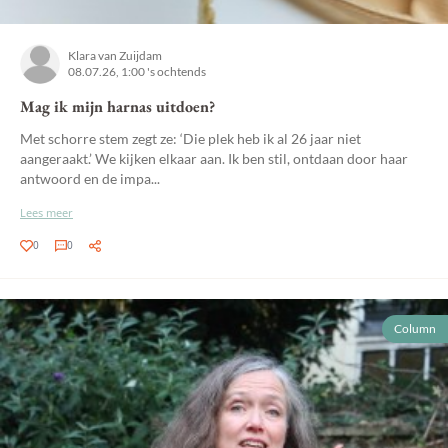
Klara van Zuijdam
08.07.26, 1:00 's ochtends
Mag ik mijn harnas uitdoen?
Met schorre stem zegt ze: ‘Die plek heb ik al 26 jaar niet
aangeraakt.’ We kijken elkaar aan. Ik ben stil, ontdaan door haar
antwoord en de impa...
Lees meer
0
0
Column