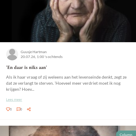
Guusje Hartman
20.07.26, 1:00 's ochtends
'En daar is niks aan'
Als ik haar vraag of zij weleens aan het levenseinde denkt, zegt ze
dat ze verlangt te sterven. 'Hoeveel meer verdriet moet ik nog
krijgen? Hoev...
Lees meer
0
0
Column