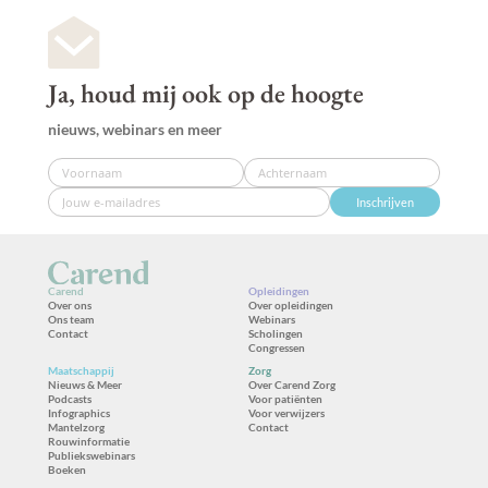
Ja, houd mij ook op de hoogte
nieuws, webinars en meer
Inschrijven
Carend
Opleidingen
Over ons
Over opleidingen
Ons team
Webinars
Contact
Scholingen
Congressen
Maatschappij
Zorg
Nieuws & Meer
Over Carend Zorg
Podcasts
Voor patiënten
Infographics
Voor verwijzers
Mantelzorg
Contact
Rouwinformatie
Publiekswebinars
Boeken