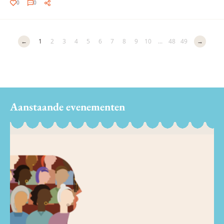
0
0
←
1
2
3
4
5
6
7
8
9
10
...
48
49
→
Aanstaande evenementen