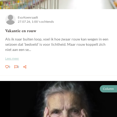
Eva Koenraadt
27.07.26, 1:00 's ochtends
Vakantie en rouw
Als ik naar buiten loop, voel ik hoe zwaar rouw kan wegen in een
seizoen dat ‘bedoeld’ is voor lichtheid. Maar rouw koppelt zich
niet aan een se...
Lees meer
0
0
Column