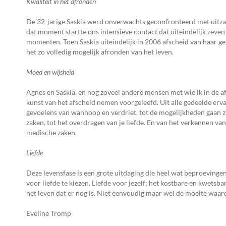
Kwaliteit in het afronden
De 32-jarige Saskia werd onverwachts geconfronteerd met uitzaai
dat moment startte ons intensieve contact dat uiteindelijk zeven
momenten. Toen Saskia uiteindelijk in 2006 afscheid van haar gez
het zo volledig mogelijk afronden van het leven.
Moed en wijsheid
Agnes en Saskia, en nog zoveel andere mensen met wie ik in de af
kunst van het afscheid nemen voorgeleefd. Uit alle gedeelde er
gevoelens van wanhoop en verdriet, tot de mogelijkheden gaan zi
zaken, tot het overdragen van je liefde. En van het verkennen va
medische zaken.
Liefde
Deze levensfase is een grote uitdaging die heel wat beproevinge
voor liefde te kiezen. Liefde voor jezelf; het kostbare en kwetsb
het leven dat er nog is. Niet eenvoudig maar wel de moeite waard 
Eveline Tromp