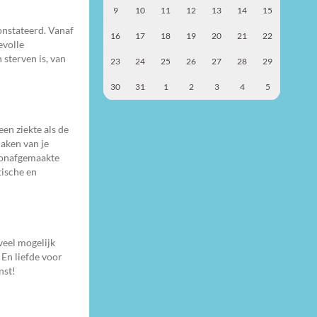
9
10
11
12
13
14
15
onstateerd. Vanaf
16
17
18
19
20
21
22
evolle
 sterven is, van
23
24
25
26
27
28
29
30
31
1
2
3
4
5
en ziekte als de
aken van je
n onafgemaakte
tische en
veel mogelijk
 En liefde voor
nst!