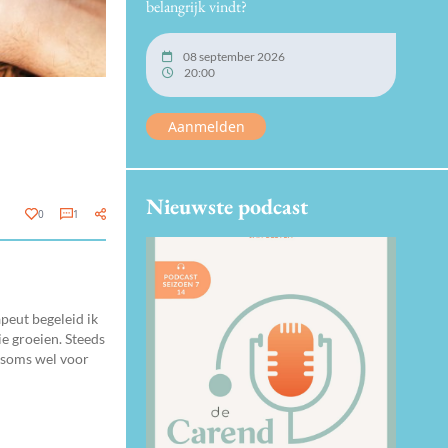
belangrijk vindt?
08 september 2026
20:00
Aanmelden
Nieuwste podcast
0
1
apeut begeleid ik
e groeien. Steeds
 soms wel voor