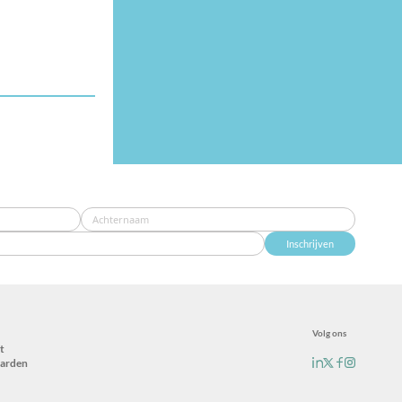
Inschrijven
Volg ons
t
arden