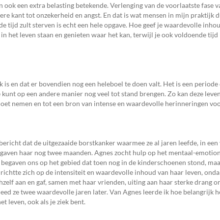
en ook een extra belasting betekende. Verlenging van de voorlaatste fase va
re kant tot onzekerheid en angst. En dat is wat mensen in mijn praktijk d
 tijd zult sterven is echt een hele opgave. Hoe geef je waardevolle inho
in het leven staan en genieten waar het kan, terwijl je ook voldoende tijd
 is en dat er bovendien nog een heleboel te doen valt. Het is een periode 
Je kunt op een andere manier nog veel tot stand brengen. Zo kan deze leve
 moet nemen en tot een bron van intense en waardevolle herinneringen voo
bericht dat de uitgezaaide borstkanker waarmee ze al jaren leefde, in ee
 gaven haar nog twee maanden. Agnes zocht hulp op het mentaal-emotion
 begaven ons op het gebied dat toen nog in de kinderschoenen stond, maa
ichtte zich op de intensiteit en waardevolle inhoud van haar leven, onda
ichzelf aan en gaf, samen met haar vrienden, uiting aan haar sterke drang o
eed ze twee waardevolle jaren later. Van Agnes leerde ik hoe belangrijk he
 leven, ook als je ziek bent.