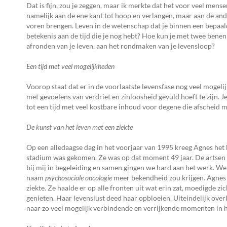
Dat is fijn, zou je zeggen, maar ik merkte dat het voor veel mens
namelijk aan de ene kant tot hoop en verlangen, maar aan de ande
voren brengen. Leven in de wetenschap dat je binnen een bepaalde
betekenis aan de tijd die je nog hebt? Hoe kun je met twee benen 
afronden van je leven, aan het rondmaken van je levensloop?
Een tijd met veel mogelijkheden
Voorop staat dat er in de voorlaatste levensfase nog veel mogelijk
met gevoelens van verdriet en zinloosheid gevuld hoeft te zijn. 
tot een tijd met veel kostbare inhoud voor degene die afscheid
De kunst van het leven met een ziekte
Op een alledaagse dag in het voorjaar van 1995 kreeg Agnes het 
stadium was gekomen. Ze was op dat moment 49 jaar. De artsen
bij mij in begeleiding en samen gingen we hard aan het werk. We
naam
psychosociale oncologie
meer bekendheid zou krijgen. Agnes r
ziekte. Ze haalde er op alle fronten uit wat erin zat, moedigde z
genieten. Haar levenslust deed haar opbloeien. Uiteindelijk overl
naar zo veel mogelijk verbindende en verrijkende momenten in het