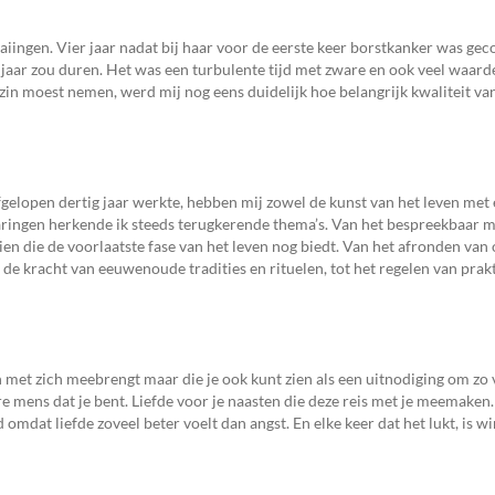
ingen. Vier jaar nadat bij haar voor de eerste keer borstkanker was gec
 jaar zou duren. Het was een turbulente tijd met zware en ook veel waard
in moest nemen, werd mij nog eens duidelijk hoe belangrijk kwaliteit van
gelopen dertig jaar werkte, hebben mij zowel de kunst van het leven met e
varingen herkende ik steeds terugkerende thema’s. Van het bespreekbaar m
en die de voorlaatste fase van het leven nog biedt. Van het afronden va
n de kracht van eeuwenoude tradities en rituelen, tot het regelen van prak
n met zich meebrengt maar die je ook kunt zien als een uitnodiging om zo 
are mens dat je bent. Liefde voor je naasten die deze reis met je meemaken.
omdat liefde zoveel beter voelt dan angst. En elke keer dat het lukt, is wi