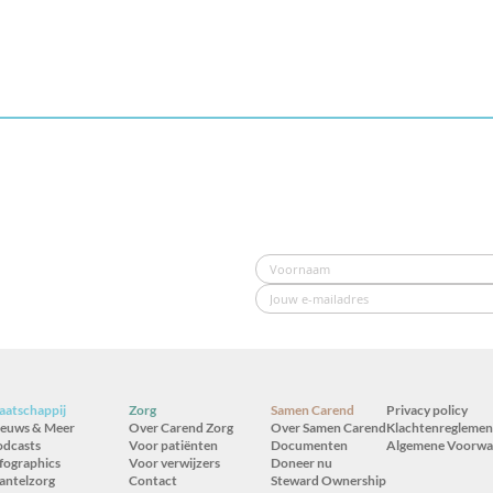
atschappij
Zorg
Samen Carend
Privacy policy
ieuws & Meer
Over Carend Zorg
Over Samen Carend
Klachtenreglemen
odcasts
Voor patiënten
Documenten
Algemene Voorwa
fographics
Voor verwijzers
Doneer nu
antelzorg
Contact
Steward Ownership