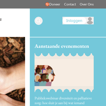
Doneer
Contact
Over Ons
d
Inloggen
Aanstaande evenementen
Publiekswebinar diversiteit en palliatieve
zorg: hoe sluit je aan bij wat iemand