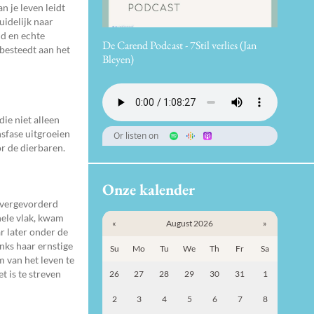
n je leven leidt
uidelijk naar
ud en echte
De Carend Podcast - 7Stil verlies (Jan
 besteedt aan het
Bleyen)
die niet alleen
nsfase uitgroeien
Or listen on
r de dierbaren.
Onze kalender
n vergevorderd
ele vlak, kwam
«
August 2026
»
r later onder de
nks haar ernstige
Su
Mo
Tu
We
Th
Fr
Sa
m van het leven te
t is te streven
26
27
28
29
30
31
1
2
3
4
5
6
7
8