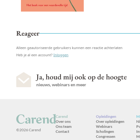
Reageer
Alleen geautoriseerde gebruikers kunnen een reactie achterlaten
Heb je al een account?
Inloggen
Ja, houd mij ook op de hoogte
nieuws, webinars en meer
Carend
Opleidingen
Ma
Over ons
Over opleidingen
N
Ons team
Webinars
P
©2026 Carend
Contact
Scholingen
In
Congressen
M