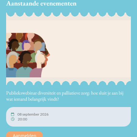
Aanstaande evenementen
Publiekswebinar diversiteit en palliatieve zorg: hoe sluit je aan bij
wat iemand belangrijk vindt?
08 september 2026
20:00
Aanmelden