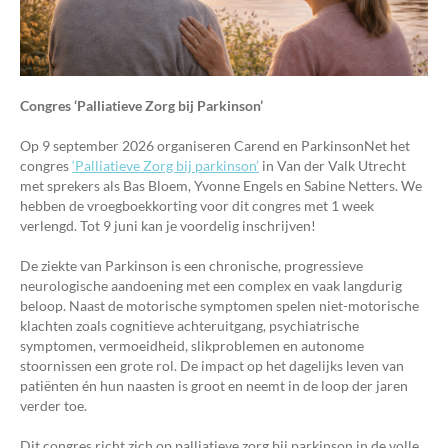
Congres ‘Palliatieve Zorg bij Parkinson’
Op 9 september 2026 organiseren Carend en ParkinsonNet het
congres
‘Palliatieve Zorg bij parkinson’
in Van der Valk Utrecht
met sprekers als Bas Bloem, Yvonne Engels en Sabine Netters. We
hebben de vroegboekkorting voor dit congres met 1 week
verlengd. Tot 9 juni kan je voordelig inschrijven!
De ziekte van Parkinson is een chronische, progressieve
neurologische aandoening met een complex en vaak langdurig
beloop. Naast de motorische symptomen spelen niet-motorische
klachten zoals cognitieve achteruitgang, psychiatrische
symptomen, vermoeidheid, slikproblemen en autonome
stoornissen een grote rol. De impact op het dagelijks leven van
patiënten én hun naasten is groot en neemt in de loop der jaren
verder toe.
Dit congres richt zich op palliatieve zorg bij parkinson in de volle