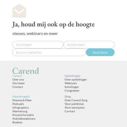
Ja, houd mij ook op de hoogte
nieuws, webinars en meer
Inschrijven
Carend
Opleidingen
Over ons
Over opleidingen
Ons team
Webinars
Contact
Scholingen
Congressen
Maatschappij
Zorg
Nieuws & Meer
Over Carend Zorg
Podcasts
Voor patiënten
Infographics
Voor verwijzers
Mantelzorg
Contact
Rouwinformatie
Publiekswebinars
Boeken