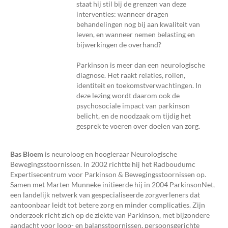
staat hij stil bij de grenzen van deze
interventies: wanneer dragen
behandelingen nog bij aan kwaliteit van
leven, en wanneer nemen belasting en
bijwerkingen de overhand?
Parkinson is meer dan een neurologische
diagnose. Het raakt relaties, rollen,
identiteit en toekomstverwachtingen. In
deze lezing wordt daarom ook de
psychosociale impact van parkinson
belicht, en de noodzaak om tijdig het
gesprek te voeren over doelen van zorg.
Bas Bloem
is neuroloog en hoogleraar Neurologische
Bewegingsstoornissen. In 2002 richtte hij het Radboudumc
Expertisecentrum voor Parkinson & Bewegingsstoornissen op.
Samen met Marten Munneke initieerde hij in 2004 ParkinsonNet,
een landelijk netwerk van gespecialiseerde zorgverleners dat
aantoonbaar leidt tot betere zorg en minder complicaties. Zijn
onderzoek richt zich op de ziekte van Parkinson, met bijzondere
aandacht voor loop- en balansstoornissen, persoonsgerichte