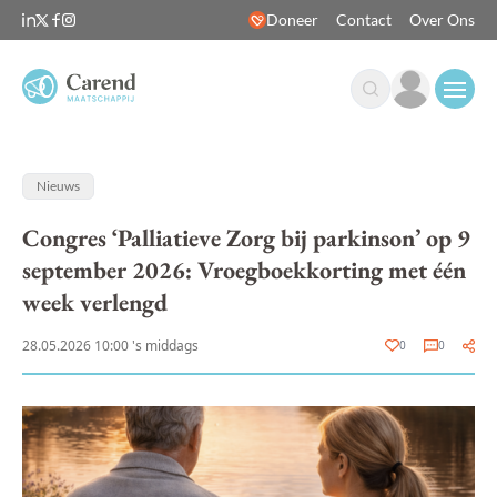
Doneer
Contact
Over Ons
Open
Nieuws
Congres ‘Palliatieve Zorg bij parkinson’ op 9
september 2026: Vroegboekkorting met één
week verlengd
28.05.2026 10:00 's middags
0
0