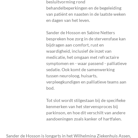
besluitvorming rond
behandelbeperkingen en de begeleiding
van patiënt en naasten in de laatste weken
en dagen van het leven.
Sander de Hosson en Sabine Netters
bespreken hoe zorg in de stervensfase kan
bijdragen aan comfort, rust en
waardigheid, inclusief de inzet van
medicatie, het omgaan met refractaire
symptomen en - waar passend - palliatieve
sedatie. Ook komt de samenwerking
tussen neuroloog, huisarts,
verpleegkundigen en palliatieve teams aan
bod.
Tot slot wordt stilgestaan bij de specifieke
kenmerken van het stervensproces bij
parkinson, en hoe dit verschilt van andere
aandoeningen zoals kanker of hartfalen.
Sander de Hosson is longarts in het Wilhelmina Ziekenhuis Assen,