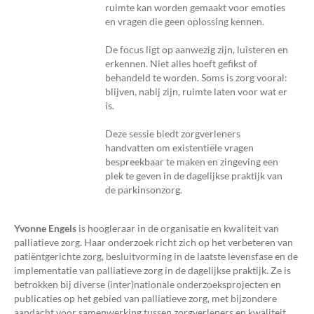
ruimte kan worden gemaakt voor emoties
en vragen die geen oplossing kennen.
De focus ligt op aanwezig zijn, luisteren en
erkennen. Niet alles hoeft gefikst of
behandeld te worden. Soms is zorg vooral:
blijven, nabij zijn, ruimte laten voor wat er
is.
Deze sessie biedt zorgverleners
handvatten om existentiële vragen
bespreekbaar te maken en zingeving een
plek te geven in de dagelijkse praktijk van
de parkinsonzorg.
Yvonne Engels
is hoogleraar in de organisatie en kwaliteit van
palliatieve zorg. Haar onderzoek richt zich op het verbeteren van
patiëntgerichte zorg, besluitvorming in de laatste levensfase en de
implementatie van palliatieve zorg in de dagelijkse praktijk. Ze is
betrokken bij diverse (inter)nationale onderzoeksprojecten en
publicaties op het gebied van palliatieve zorg, met bijzondere
aandacht voor samenwerking tussen zorgverleners en kwaliteit