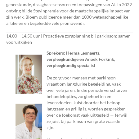
geneeskunde, draagbare sensoren en toepassingen van AI. In 2022
ontving hij de Stevinpremie voor de maatschappelijke impact van
zijn werk. Bloem publiceerde meer dan 1000 wetenschappelijke
artikelen en begeleidde vele promovendi.
14.00 – 14.50 uur | Proactieve zorgplanning bij parkinson: samen
vooruitkijken
Sprekers: Herma Lennaerts,
verpleegkundige en Anoek Forkink,
verpleegkundig specialist
De zorg voor mensen met parkinson
vraagt om langdurige begeleiding, vaak
over vele jaren. In die periode verschuiven
behandelopties, zorgbehoeften en
levensdoelen. Juist doordat het beloop
langzaam en grillig is, worden gesprekken
over de toekomst vaak uitgesteld — terwijl
ze juist bij parkinson van grote waarde
zijn.