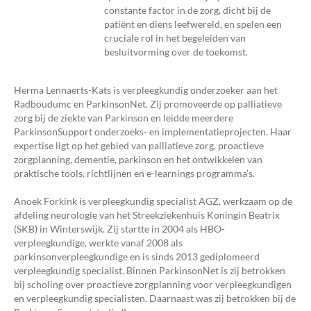
constante factor in de zorg, dicht bij de
patiënt en diens leefwereld, en spelen een
cruciale rol in het begeleiden van
besluitvorming over de toekomst.
Herma Lennaerts-Kats is verpleegkundig onderzoeker aan het
Radboudumc en ParkinsonNet. Zij promoveerde op palliatieve
zorg bij de ziekte van Parkinson en leidde meerdere
ParkinsonSupport onderzoeks- en implementatieprojecten. Haar
expertise ligt op het gebied van palliatieve zorg, proactieve
zorgplanning, dementie, parkinson en het ontwikkelen van
praktische tools, richtlijnen en e-learnings programma’s.
Anoek Forkink is verpleegkundig specialist AGZ, werkzaam op de
afdeling neurologie van het Streekziekenhuis Koningin Beatrix
(SKB) in Winterswijk. Zij startte in 2004 als HBO-
verpleegkundige, werkte vanaf 2008 als
parkinsonverpleegkundige en is sinds 2013 gediplomeerd
verpleegkundig specialist. Binnen ParkinsonNet is zij betrokken
bij scholing over proactieve zorgplanning voor verpleegkundigen
en verpleegkundig specialisten. Daarnaast was zij betrokken bij de