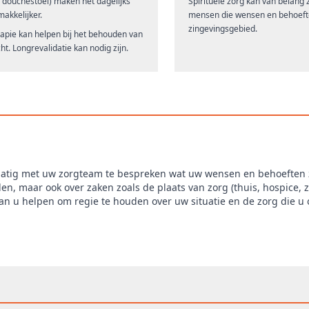
of douchestoel) maken het dagelijks
Spirituele zorg kan van belang z
akkelijker.
mensen die wensen en behoeft
zingevingsgebied.
rapie kan helpen bij het behouden van
ht. Longrevalidatie kan nodig zijn.
matig met uw zorgteam te bespreken wat uw wensen en behoeften z
, maar ook over zaken zoals de plaats van zorg (thuis, hospice, z
n u helpen om regie te houden over uw situatie en de zorg die u 