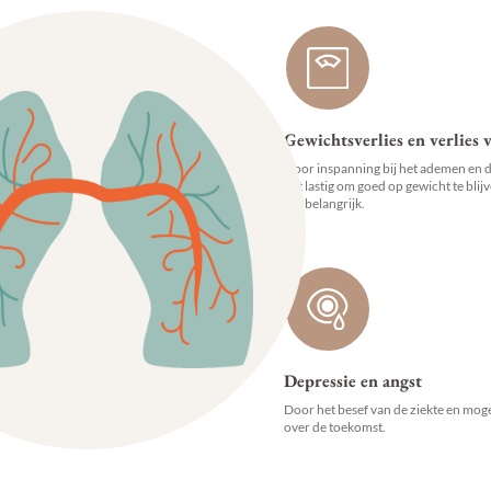
Gewichtsverlies en verlies v
Door inspanning bij het ademen en do
het lastig om goed op gewicht te blij
erg belangrijk.
Depressie en angst
Door het besef van de ziekte en mog
over de toekomst.