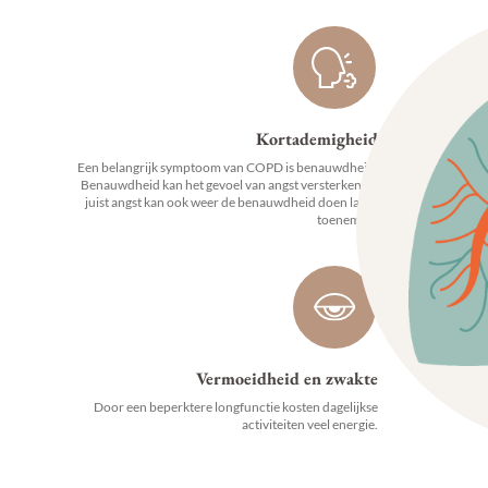
Kortademigheid
Een belangrijk symptoom van COPD is benauwdheid.
Benauwdheid kan het gevoel van angst versterken en
juist angst kan ook weer de benauwdheid doen laten
toenemen.
Vermoeidheid en zwakte
Door een beperktere longfunctie kosten dagelijkse
activiteiten veel energie.