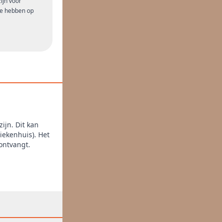
ijn voor
e hebben op
ijn. Dit kan
iekenhuis). Het
ontvangt.