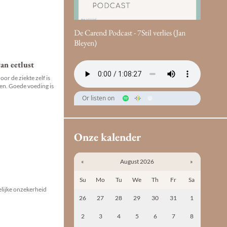
De Carend Podcast - 7Stil verlies (Jan
Bleyen)
an eetlust
or de ziekte zelf is
ven. Goede voeding is
Or listen on
Onze kalender
«
August 2026
»
Su
Mo
Tu
We
Th
Fr
Sa
elijke onzekerheid
26
27
28
29
30
31
1
2
3
4
5
6
7
8