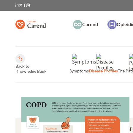
Carend
Opleid
Back to
Symptoms
Disease Profiles
The Pat
Knowledge Bank
C