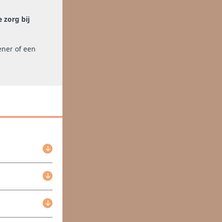
 zorg bij
ener of een