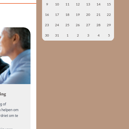
9
10
11
12
13
14
15
16
17
18
19
20
21
22
23
24
25
26
27
28
29
30
31
1
2
3
4
5
ing
g of
n helpen om
driet om te