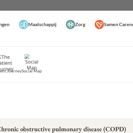
ingen
Maatschappij
Zorg
Samen Caren
ient Journey
Social Map
hronic obstructive pulmonary disease (COPD)