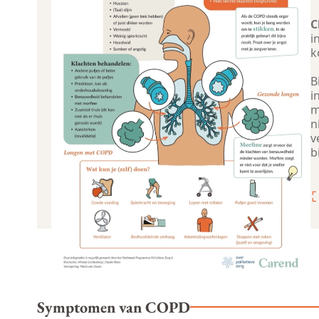
C
i
k
B
i
m
n
v
b
Symptomen van COPD