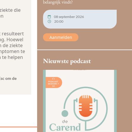
belangrijk vindt?
ziekte die
en
08 september 2026
20:00
 resulteert
Aanmelden
ng. Hoewel
 de ziekte
ymptomen te
n te helpen
Nieuwste podcast
Esc om de