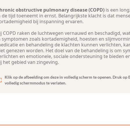
hronic obstructive pulmonary disease (COPD)
is een long
n de tijd toeneemt in ernst. Belangrijkste klacht is dat mens
ortademigheid bij inspanning ervaren.
ij COPD raken de luchtwegen vernauwd en beschadigd, wat
n symptomen zoals kortademigheid, hoesten en slijmvormi
edicatie en behandeling de klachten kunnen verlichten, kan
iet genezen worden. Het doel van de behandeling is om s
erlichten en emotionele, sociale ondersteuning te bieden e
ij het gebied van zingeving.
Klik op de afbeelding om deze in volledig scherm te openen. Druk op 
volledig schermmodus te verlaten.