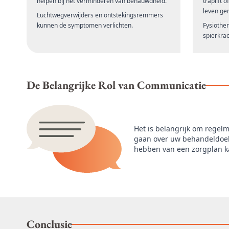
helpen bij het verminderen van benauwdheid.
traplift 
leven gem
Luchtwegverwijders en ontstekingsremmers
kunnen de symptomen verlichten.
Fysiothe
spierkrac
De Belangrijke Rol van Communicatie
Het is belangrijk om regel
gaan over uw behandeldoelen
hebben van een zorgplan ka
Conclusie