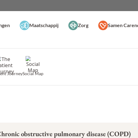
ingen
Maatschappij
Zorg
Samen Caren
ient Journey
Social Map
hronic obstructive pulmonary disease (COPD)