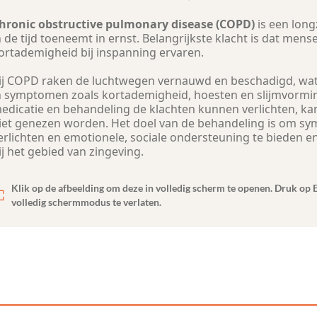
hronic obstructive pulmonary disease (COPD)
is een long
n de tijd toeneemt in ernst. Belangrijkste klacht is dat mens
ortademigheid bij inspanning ervaren.
ij COPD raken de luchtwegen vernauwd en beschadigd, wat
n symptomen zoals kortademigheid, hoesten en slijmvormi
edicatie en behandeling de klachten kunnen verlichten, kan
iet genezen worden. Het doel van de behandeling is om s
erlichten en emotionele, sociale ondersteuning te bieden e
ij het gebied van zingeving.
Klik op de afbeelding om deze in volledig scherm te openen. Druk op 
volledig schermmodus te verlaten.