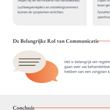
helpen bij het verminderen van benauwdheid.
traplift 
leven gem
Luchtwegverwijders en ontstekingsremmers
kunnen de symptomen verlichten.
Fysiothe
spierkrac
De Belangrijke Rol van Communicatie
Het is belangrijk om regel
gaan over uw behandeldoelen
hebben van een zorgplan ka
Conclusie