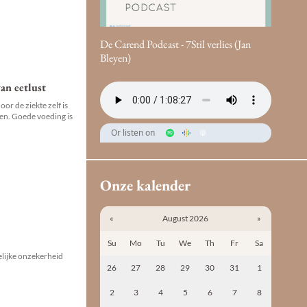
De Carend Podcast - 7Stil verlies (Jan
Bleyen)
an eetlust
or de ziekte zelf is
ven. Goede voeding is
Or listen on
Onze kalender
«
August 2026
»
Su
Mo
Tu
We
Th
Fr
Sa
elijke onzekerheid
26
27
28
29
30
31
1
2
3
4
5
6
7
8