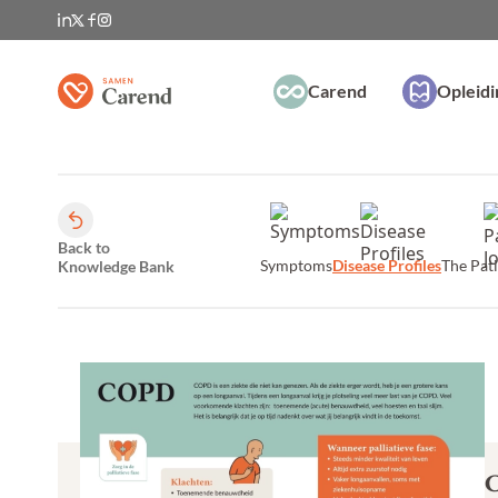
Carend
Opleid
Back to
Symptoms
Disease Profiles
The Pat
Knowledge Bank
C