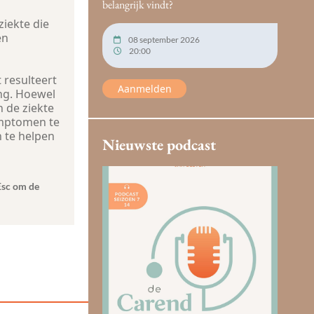
belangrijk vindt?
ziekte die
en
08 september 2026
20:00
 resulteert
Aanmelden
ng. Hoewel
 de ziekte
ymptomen te
n te helpen
Nieuwste podcast
Esc om de