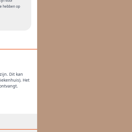
ijn voor
e hebben op
ijn. Dit kan
iekenhuis). Het
ontvangt.