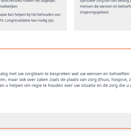
of douchestoel) maken het dagelijks
Spirituele zorg kan van belang z
akkelijker.
mensen die wensen en behoeft
zingevingsgebied.
rapie kan helpen bij het behouden van
ht. Longrevalidatie kan nodig zijn.
matig met uw zorgteam te bespreken wat uw wensen en behoeften z
, maar ook over zaken zoals de plaats van zorg (thuis, hospice, z
n u helpen om regie te houden over uw situatie en de zorg die u 