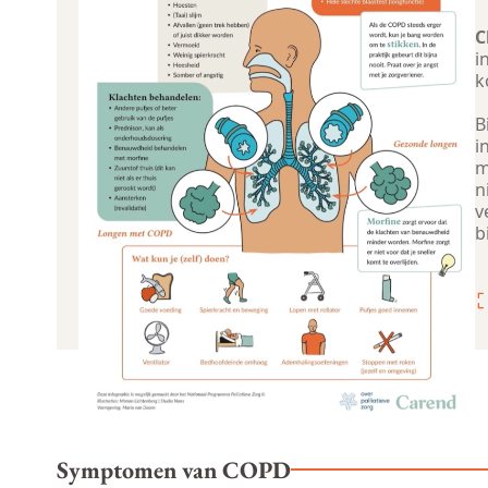
C
i
k
B
i
m
n
v
b
Symptomen van COPD