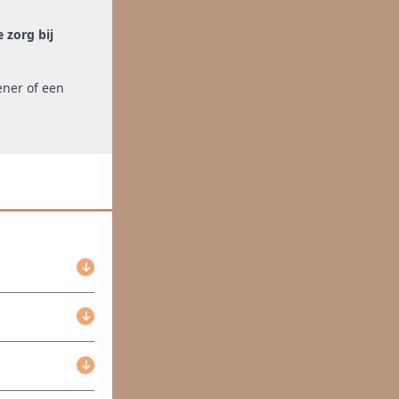
 zorg bij
ener of een