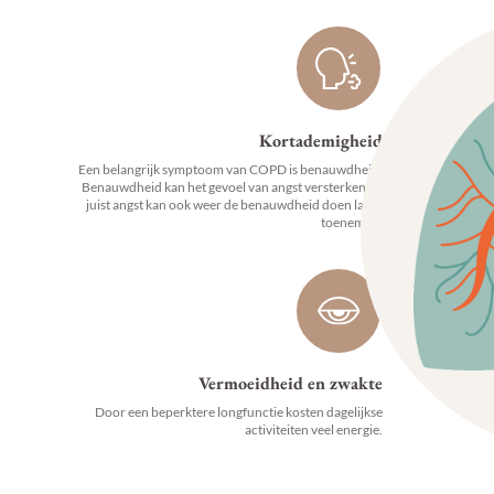
Kortademigheid
Een belangrijk symptoom van COPD is benauwdheid.
Benauwdheid kan het gevoel van angst versterken en
juist angst kan ook weer de benauwdheid doen laten
toenemen.
Vermoeidheid en zwakte
Door een beperktere longfunctie kosten dagelijkse
activiteiten veel energie.