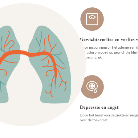
Gewichtsverlies en verlies v
Door inspanning bij het ademen en do
het lastig om goed op gewicht te blij
erg belangrijk.
Depressie en angst
Door het besef van de ziekte en mog
over de toekomst.