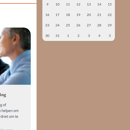
9
10
11
12
13
14
15
16
17
18
19
20
21
22
23
24
25
26
27
28
29
30
31
1
2
3
4
5
ing
g of
n helpen om
driet om te