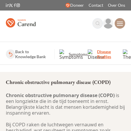
Doneer
Contact
Over Ons
Open
Back to
Disease
Symptoms
Knowledge Bank
Profiles
Chronic obstructive pulmonary disease (COPD)
Chronic obstructive pulmonary disease (COPD)
is
een longziekte die in de tijd toeneemt in ernst.
Belangrijkste klacht is dat mensen kortademigheid bij
inspanning ervaren.
Bij COPD raken de luchtwegen vernauwd en
beschadigd, wat resulteert in symptomen zoals