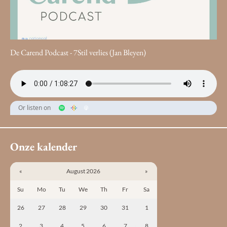
De Carend Podcast - 7Stil verlies (Jan Bleyen)
Or listen on
Onze kalender
«
August 2026
»
Su
Mo
Tu
We
Th
Fr
Sa
26
27
28
29
30
31
1
2
3
4
5
6
7
8