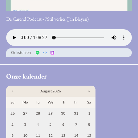
De Carend Podcast - 7Stil verlies (Jan Bleyen)
Or listen on
Onze kalender
«
August 2026
»
Su
Mo
Tu
We
Th
Fr
Sa
26
27
28
29
30
31
1
2
3
4
5
6
7
8
9
10
11
12
13
14
15