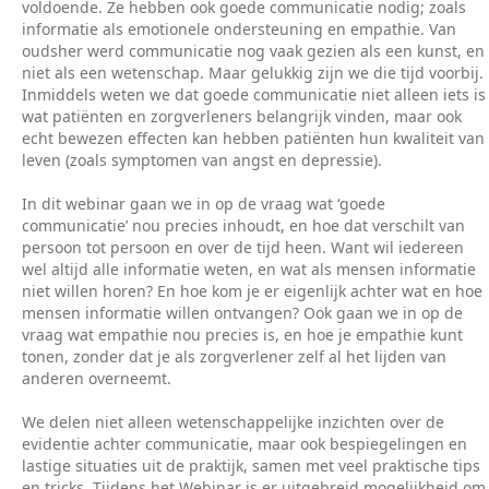
voldoende. Ze hebben ook goede communicatie nodig; zoals
informatie als emotionele ondersteuning en empathie. Van
oudsher werd communicatie nog vaak gezien als een kunst, en
niet als een wetenschap. Maar gelukkig zijn we die tijd voorbij.
Inmiddels weten we dat goede communicatie niet alleen iets is
wat patiënten en zorgverleners belangrijk vinden, maar ook
echt bewezen effecten kan hebben patiënten hun kwaliteit van
leven (zoals symptomen van angst en depressie).
In dit webinar gaan we in op de vraag wat ‘goede
communicatie’ nou precies inhoudt, en hoe dat verschilt van
persoon tot persoon en over de tijd heen. Want wil iedereen
wel altijd alle informatie weten, en wat als mensen informatie
niet willen horen? En hoe kom je er eigenlijk achter wat en hoe
mensen informatie willen ontvangen? Ook gaan we in op de
vraag wat empathie nou precies is, en hoe je empathie kunt
tonen, zonder dat je als zorgverlener zelf al het lijden van
anderen overneemt.
We delen niet alleen wetenschappelijke inzichten over de
evidentie achter communicatie, maar ook bespiegelingen en
lastige situaties uit de praktijk, samen met veel praktische tips
en tricks. Tijdens het Webinar is er uitgebreid mogelijkheid om