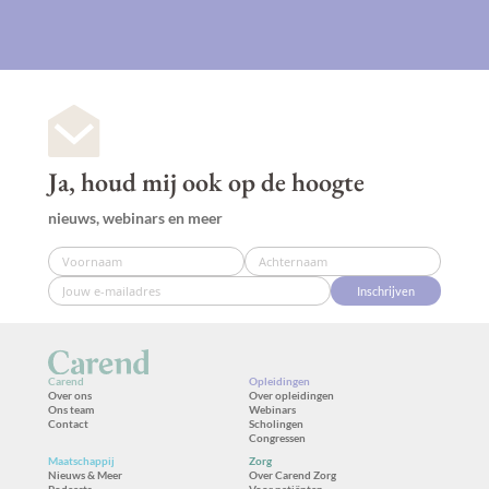
Ja, houd mij ook op de hoogte
nieuws, webinars en meer
Inschrijven
Carend
Opleidingen
Over ons
Over opleidingen
Ons team
Webinars
Contact
Scholingen
Congressen
Maatschappij
Zorg
Nieuws & Meer
Over Carend Zorg
Podcasts
Voor patiënten