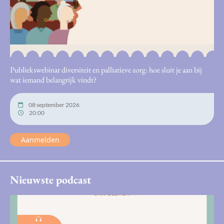
Publiekswebinar diversiteit en palliatieve zorg: hoe sluit je aan bij
wat iemand belangrijk vindt?
08 september 2026
20:00
Aanmelden
Nieuwste podcast