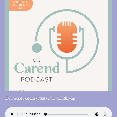
De Carend Podcast - 7Stil verlies (Jan Bleyen)