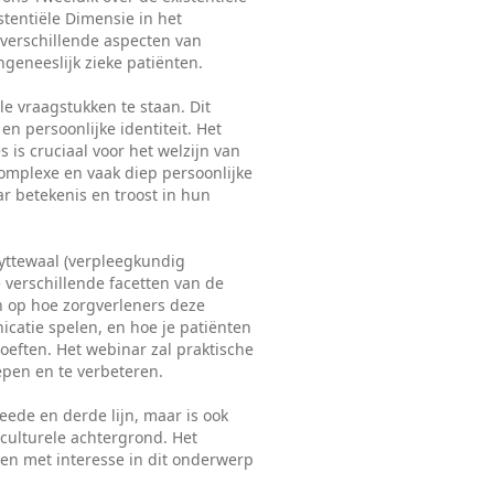
stentiële Dimensie in het
 verschillende aspecten van
ngeneeslijk zieke patiënten.
le vraagstukken te staan. Dit
en persoonlijke identiteit. Het
is cruciaal voor het welzijn van
omplexe en vaak diep persoonlijke
r betekenis en troost in hun
Uyttewaal (verpleegkundig
de verschillende facetten van de
n op hoe zorgverleners deze
atie spelen, en hoe je patiënten
eften. Het webinar zal praktische
epen en te verbeteren.
eede en derde lijn, maar is ook
 culturele achtergrond. Het
een met interesse in dit onderwerp