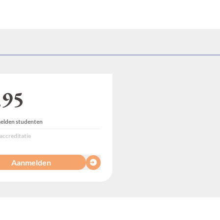
.95
lden studenten
accreditatie
Aanmelden