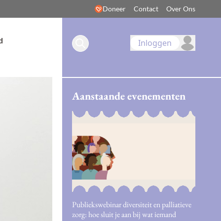
Doneer
Contact
Over Ons
d
Inloggen
Aanstaande evenementen
Publiekswebinar diversiteit en palliatieve
zorg: hoe sluit je aan bij wat iemand