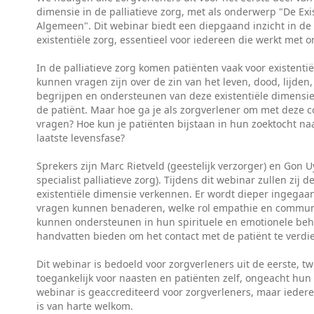
dimensie in de palliatieve zorg, met als onderwerp "De Exi
Algemeen". Dit webinar biedt een diepgaand inzicht in de
existentiële zorg, essentieel voor iedereen die werkt met o
In de palliatieve zorg komen patiënten vaak voor existentië
kunnen vragen zijn over de zin van het leven, dood, lijden, 
begrijpen en ondersteunen van deze existentiële dimensies 
de patiënt. Maar hoe ga je als zorgverlener om met deze c
vragen? Hoe kun je patiënten bijstaan in hun zoektocht naa
laatste levensfase?
Sprekers zijn Marc Rietveld (geestelijk verzorger) en Gon 
specialist palliatieve zorg). Tijdens dit webinar zullen zij 
existentiële dimensie verkennen. Er wordt dieper ingegaa
vragen kunnen benaderen, welke rol empathie en communic
kunnen ondersteunen in hun spirituele en emotionele beho
handvatten bieden om het contact met de patiënt te verdi
Dit webinar is bedoeld voor zorgverleners uit de eerste, tw
toegankelijk voor naasten en patiënten zelf, ongeacht hun
webinar is geaccrediteerd voor zorgverleners, maar ieder
is van harte welkom.