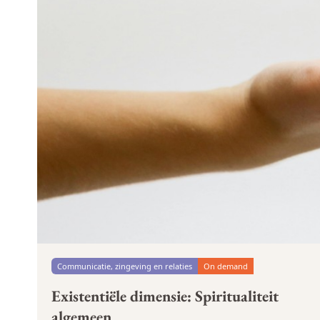
Communicatie, zingeving en relaties
On demand
Existentiële dimensie: Spiritualiteit
algemeen