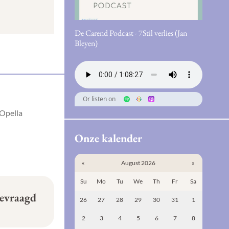
De Carend Podcast - 7Stil verlies (Jan
Bleyen)
Or listen on
 Opella
Onze kalender
«
August 2026
»
Su
Mo
Tu
We
Th
Fr
Sa
gevraagd
26
27
28
29
30
31
1
2
3
4
5
6
7
8