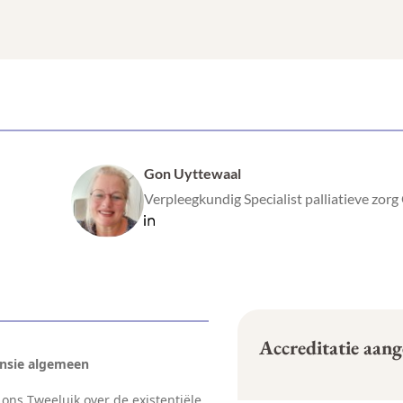
Gon Uyttewaal
Verpleegkundig Specialist palliatieve zorg
Accreditatie aan
mensie algemeen
 ons Tweeluik over de existentiële